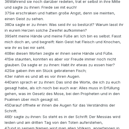
36Während sie noch darüber redeten, trat er selbst in ihre Mitte
und sagte zu ihnen: Friede sei mit euch!
37Sie erschraken und hatten große Angst, denn sie meinten,
einen Geist zu sehen.
38Da sagte er zu ihnen: Was seid ihr so bestürzt? Warum lasst ihr
in eurem Herzen solche Zweifel aufkommen?
39Seht meine Hände und meine Füße an: Ich bin es selbst. Fasst
mich doch an, und begreift: Kein Geist hat Fleisch und Knochen,
wie ihr es bei mir seht.
40Bei diesen Worten zeigte er ihnen seine Hände und Füße.
41Sie staunten, konnten es aber vor Freude immer noch nicht
glauben. Da sagte er zu ihnen: Habt ihr etwas zu essen hier?
42Sie gaben ihm ein Stück gebratenen Fisch;
43er nahm es und aß es vor ihren Augen.
44Dann sprach er zu ihnen: Das sind die Worte, die ich zu euch
gesagt habe, als ich noch bei euch war: Alles muss in Erfüllung
gehen, was im Gesetz des Mose, bei den Propheten und in den
Psalmen über mich gesagt ist.
45Darauf öffnete er ihnen die Augen für das Verständnis der
Schrift.
46Er sagte zu ihnen: So steht es in der Schrift: Der Messias wird
leiden und am dritten Tag von den Toten auferstehen,
47und in seinem Namen wird man allen Völkern, angefangen in