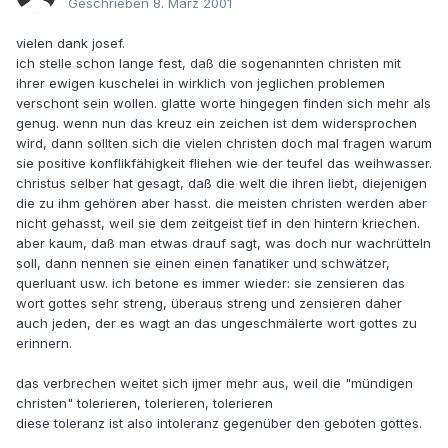
Geschrieben
8. März 2001
vielen dank josef.
ich stelle schon lange fest, daß die sogenannten christen mit
ihrer ewigen kuschelei in wirklich von jeglichen problemen
verschont sein wollen. glatte worte hingegen finden sich mehr als
genug. wenn nun das kreuz ein zeichen ist dem widersprochen
wird, dann sollten sich die vielen christen doch mal fragen warum
sie positive konflikfähigkeit fliehen wie der teufel das weihwasser.
christus selber hat gesagt, daß die welt die ihren liebt, diejenigen
die zu ihm gehören aber hasst. die meisten christen werden aber
nicht gehasst, weil sie dem zeitgeist tief in den hintern kriechen.
aber kaum, daß man etwas drauf sagt, was doch nur wachrütteln
soll, dann nennen sie einen einen fanatiker und schwätzer,
querluant usw. ich betone es immer wieder: sie zensieren das
wort gottes sehr streng, überaus streng und zensieren daher
auch jeden, der es wagt an das ungeschmälerte wort gottes zu
erinnern.
das verbrechen weitet sich ijmer mehr aus, weil die "mündigen
christen" tolerieren, tolerieren, tolerieren
diese toleranz ist also intoleranz gegenüber den geboten gottes.