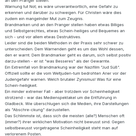
an den Pranger stellen.
Warnung tut Not; es wäre unverantwortlich, eine Gefahr zu
erkennen und darüber zu schweigen. Für Christen wäre dies
zudem ein mangelnder Mut zum Zeugnis.
Brandmarken und an den Pranger stellen haben etwas Billiges
und Selbstgerechtes, etwas Schein-heiliges und Bequemes an
sich - und vor allem etwas Destruktives.
Leider sind die beiden Methoden in der Praxis sehr schwer zu
unterscheiden. Dem Warnenden geht es um das Wohl dessen,
den er warnt. Dem Brandmarker geht es darum, sich selbst positiv
darzu-stellen - er ist "was Besseres" als der Gewarnte.
Ein Extremfall von Brandmarkung war der Nazifilm "Jud Süß".
Offiziell sollte er die vom Weltjuden-tum bedrohten Arier vor der
Judengefahr warnen. Welch brutaler Zynismus! Was für eine
Schein-heiligkeit.
Ein minder extremer Fall - aber trotzdem vor Scheinheiligkeit
strotzend - war das Medienspektakel um die Entführung in
Gladbeck. Wie überschlugen sich die Medien, ihre Darstellungen
als "Abschre-ckung" darzustellen.
Das Schlimmste ist, dass sich die meisten (alle?) Menschen oft
(immer?) ihrer wirklichen Motivation nicht bewusst sind. Gegen
selbstbewusst vorgetragene Scheinheiligkeit steht man auf
verlorenem Posten.