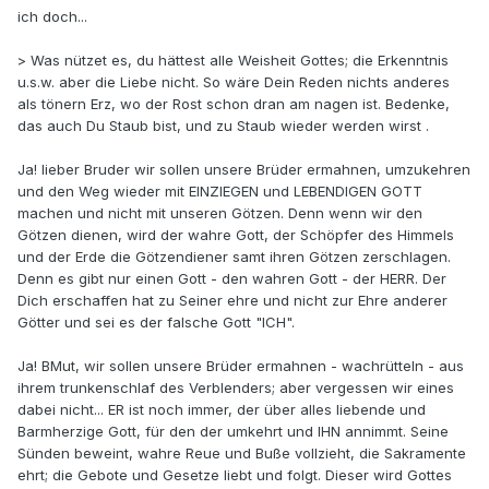
ich doch...
> Was nützet es, du hättest alle Weisheit Gottes; die Erkenntnis
u.s.w. aber die Liebe nicht. So wäre Dein Reden nichts anderes
als tönern Erz, wo der Rost schon dran am nagen ist. Bedenke,
das auch Du Staub bist, und zu Staub wieder werden wirst .
Ja! lieber Bruder wir sollen unsere Brüder ermahnen, umzukehren
und den Weg wieder mit EINZIEGEN und LEBENDIGEN GOTT
machen und nicht mit unseren Götzen. Denn wenn wir den
Götzen dienen, wird der wahre Gott, der Schöpfer des Himmels
und der Erde die Götzendiener samt ihren Götzen zerschlagen.
Denn es gibt nur einen Gott - den wahren Gott - der HERR. Der
Dich erschaffen hat zu Seiner ehre und nicht zur Ehre anderer
Götter und sei es der falsche Gott "ICH".
Ja! BMut, wir sollen unsere Brüder ermahnen - wachrütteln - aus
ihrem trunkenschlaf des Verblenders; aber vergessen wir eines
dabei nicht... ER ist noch immer, der über alles liebende und
Barmherzige Gott, für den der umkehrt und IHN annimmt. Seine
Sünden beweint, wahre Reue und Buße vollzieht, die Sakramente
ehrt; die Gebote und Gesetze liebt und folgt. Dieser wird Gottes