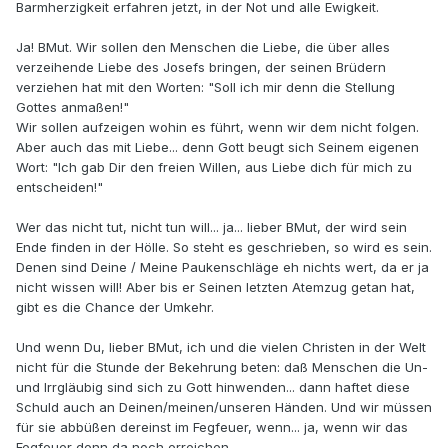
Barmherzigkeit erfahren jetzt, in der Not und alle Ewigkeit.
Ja! BMut. Wir sollen den Menschen die Liebe, die über alles
verzeihende Liebe des Josefs bringen, der seinen Brüdern
verziehen hat mit den Worten: "Soll ich mir denn die Stellung
Gottes anmaßen!"
Wir sollen aufzeigen wohin es führt, wenn wir dem nicht folgen.
Aber auch das mit Liebe... denn Gott beugt sich Seinem eigenen
Wort: "Ich gab Dir den freien Willen, aus Liebe dich für mich zu
entscheiden!"
Wer das nicht tut, nicht tun will... ja... lieber BMut, der wird sein
Ende finden in der Hölle. So steht es geschrieben, so wird es sein.
Denen sind Deine / Meine Paukenschläge eh nichts wert, da er ja
nicht wissen will! Aber bis er Seinen letzten Atemzug getan hat,
gibt es die Chance der Umkehr.
Und wenn Du, lieber BMut, ich und die vielen Christen in der Welt
nicht für die Stunde der Bekehrung beten: daß Menschen die Un-
und Irrgläubig sind sich zu Gott hinwenden... dann haftet diese
Schuld auch an Deinen/meinen/unseren Händen. Und wir müssen
für sie abbüßen dereinst im Fegfeuer, wenn... ja, wenn wir das
Fegfeuer denn da noch erreichen.