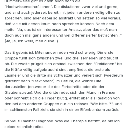
Dummerweise gibt es dann auch noch die
"Hochwissenschaftlichen". Die diskutieren zwar viel und gerne,
und sind auch jederzeit bereit, mit jedem anderen völlig offen zu
sprechen, sind aber dabei so abstrakt und setzen so viel voraus,
daß viele mit denen kaum noch sprechen können. Nach dem
motto: "Ja, das ist ein interessanter Ansatz, aber das muß man
doch auch mal ganz anders und viel differenzierter betrachten..."
(Ja, ja, ich weiß, mea culpa...)
Das Ergebnis ist: Miteinander reden wird schwierig. Die erste
Gruppe fühlt sich zwischen zwei und drei zerrieben und taucht
ab. Die zweite prügelt sich erstmal zwischen den "Fraktionen" bis
die Kräfte völlig aufgebraucht sind, empfindet die erste als
Laumeier und die dritte als Schwätzer und verliert sich (wiederum
getrennt nach "Fraktionen") im Gefühl, die wahre Elite
darzustellen (entweder die des Fortschritts oder die der
Glaubenstreue). Und die dritte redet sich den Mund in Fransen
oder schreibt sich die Finger blutig, erntet aber als Reaktion von
den bei den anderen Gruppen nur ein ratloses "Wie bitte...?", und
im schlimmsten Fall zieht sie sich in einen Elfenbeinturm zurück.
So viel zu meiner Diagnose. Was die Therapie betrifft, da bin ich
selber reichlich ratlos.