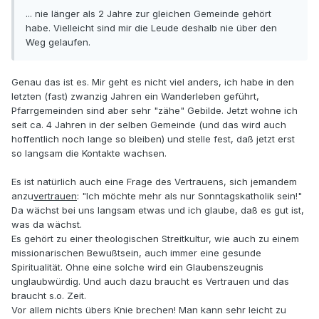
... nie länger als 2 Jahre zur gleichen Gemeinde gehört
habe. Vielleicht sind mir die Leude deshalb nie über den
Weg gelaufen.
Genau das ist es. Mir geht es nicht viel anders, ich habe in den
letzten (fast) zwanzig Jahren ein Wanderleben geführt,
Pfarrgemeinden sind aber sehr "zähe" Gebilde. Jetzt wohne ich
seit ca. 4 Jahren in der selben Gemeinde (und das wird auch
hoffentlich noch lange so bleiben) und stelle fest, daß jetzt erst
so langsam die Kontakte wachsen.
Es ist natürlich auch eine Frage des Vertrauens, sich jemandem
anzu
vertrauen
: "Ich möchte mehr als nur Sonntagskatholik sein!"
Da wächst bei uns langsam etwas und ich glaube, daß es gut ist,
was da wächst.
Es gehört zu einer theologischen Streitkultur, wie auch zu einem
missionarischen Bewußtsein, auch immer eine gesunde
Spiritualität. Ohne eine solche wird ein Glaubenszeugnis
unglaubwürdig. Und auch dazu braucht es Vertrauen und das
braucht s.o. Zeit.
Vor allem nichts übers Knie brechen! Man kann sehr leicht zu