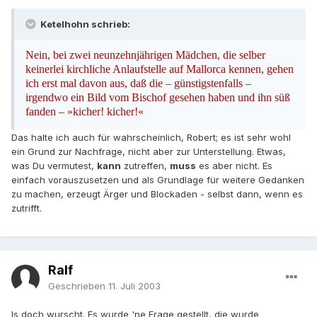
Ketelhohn schrieb:
Nein, bei zwei neunzehnjährigen Mädchen, die selber
keinerlei kirchliche Anlaufstelle auf Mallorca kennen, gehen
ich erst mal davon aus, daß die – günstigstenfalls –
irgendwo ein Bild vom Bischof gesehen haben und ihn süß
fanden – »kicher! kicher!«
Das halte ich auch für wahrscheinlich, Robert; es ist sehr wohl
ein Grund zur Nachfrage, nicht aber zur Unterstellung. Etwas,
was Du vermutest,
kann
zutreffen,
muss
es aber nicht. Es
einfach vorauszusetzen und als Grundlage für weitere Gedanken
zu machen, erzeugt Ärger und Blockaden - selbst dann, wenn es
zutrifft.
Ralf
Geschrieben
11. Juli 2003
Is doch wurscht. Es wurde 'ne Frage gestellt, die wurde