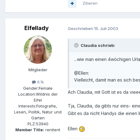
Zitieren
Eifellady
Geschrieben
15. Juli 2003
Claudia schrieb:
...wie man einen 4wöchigen Urla
Mitglieder
@Ellen:
Vielleicht, damit man es sich b
6.1k
Gender:
Female
Ach Claudia, mit Gott ist es da vie
Location:
Wildnis der
Eifel
Tja, Claudia, da gibts nur eins- 
Interests:
Fotografie,
Lesen, Politik, Natur und
Gibt es da nicht Handys die einen I
Garten
PLZ:
53940
Ellen
Member Title:
renitent