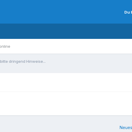
Du 
online
bitte dringend Hinweise...
Neues