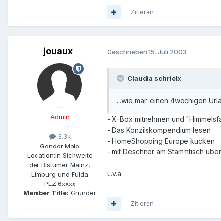
Zitieren
jouaux
Geschrieben
15. Juli 2003
Claudia schrieb:
...wie man einen 4wöchigen Urla
Admin
- X-Box mitnehmen und "Himmelsf
- Das Konzilskompendium lesen
3.3k
- HomeShopping Europe kucken
Gender:
Male
- mit Deschner am Stammtisch über
Location:
In Sichweite
der Bistümer Mainz,
u.v.a.
Limburg und Fulda
PLZ:
6xxxx
Member Title:
Gründer
Zitieren