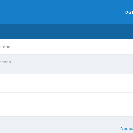
Du 
online
hsenen
Neues