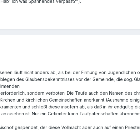
("Hab' ich was Spannendes verpasst?").
enen läuft nicht anders ab, als bei der Firmung von Jugendlichen o
blegen des Glaubensbekenntnisses vor der Gemeinde, die sog. Gla
Firmenden.
ht erforderlich, sondern verboten. Die Taufe auch den Namen des chr
en Kirchen und kirchlichen Gemeinschaften anerkannt (Ausnahme ei
akramenten und schließt diese insofern ab, als daß in ihr endgültig
st anzusehen ist. Nur ein Gefirmter kann Taufpatenschaften überneh
Bischof gespendet, der diese Vollmacht aber auch auf einen Prieste