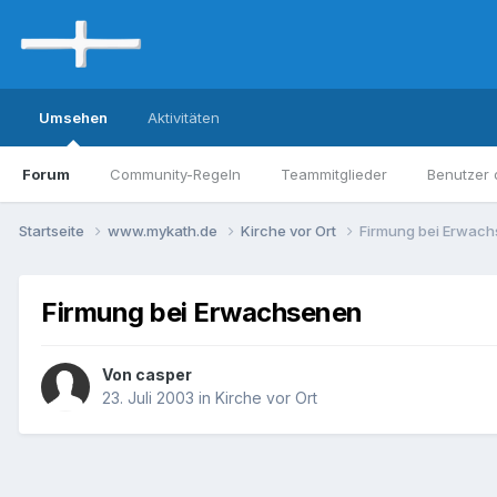
Umsehen
Aktivitäten
Forum
Community-Regeln
Teammitglieder
Benutzer 
Startseite
www.mykath.de
Kirche vor Ort
Firmung bei Erwac
Firmung bei Erwachsenen
Von casper
23. Juli 2003
in
Kirche vor Ort