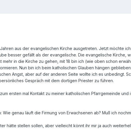
18 Jahren aus der evangelischen Kirche ausgetreten. Jetzt möchte i
ube besser gefällt als der evangelische. Die evangelische Kirche, wa
st mehr in die Kirche zu gehen, mit 18 bin ich (wie oben schon erwä
ormieren. Nun bin ich beim katholischen Glauben hängen geblieben u
ischen Angst, aber auf der anderen Seite wollte ich es unbedingt. Sc
ersönliches Gespräch mit dem dortigen Priester zu führen.
 zum ersten mal Kontakt zu meiner katholischen Pfarrgemeinde und
n: Wie genau läuft die Firmung von Erwachsenen ab? Muß ich nochm
er hätte stellen sollen, aber vielleicht könnt ihr mir ja auch weiterhel