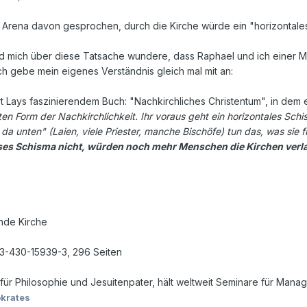
er Arena davon gesprochen, durch die Kirche würde ein "horizontal
und mich über diese Tatsache wundere, dass Raphael und ich einer M
Ich gebe mein eigenes Verständnis gleich mal mit an:
Lays faszinierendem Buch: "Nachkirchliches Christentum", in dem er 
en Form der Nachkirchlichkeit. Ihr voraus geht ein horizontales Sch
 da unten" (Laien, viele Priester, manche Bischöfe) tun das, was sie f
ses Schisma nicht, würden noch mehr Menschen die Kirchen verl
nde Kirche
 3-430-15939-3, 296 Seiten
 für Philosophie und Jesuitenpater, hält weltweit Seminare für Manag
krates