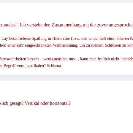
rizontales“. Ich verstehe den Zusammenhang mit der zuvor angesprochen
n Lay beschriebene Spaltung in Hierarchie (bzw. den tendentiell eher höheren Kl
 schon einer sehr eingeschränkten Wahrnehmung, um zu solchen Schlüssen zu k
ubenswahrheiten besteht – wenigstens bei uns –, kann man freilich nicht übers
em Begriff vom „vertikalen“ Schisma.
ich gesagt? Vertikal oder horizontal?