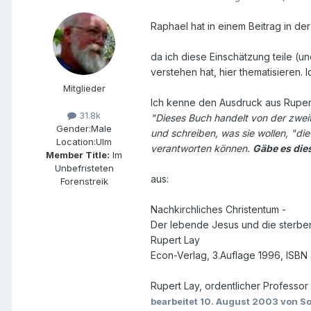
Raphael hat in einem Beitrag in d
da ich diese Einschätzung teile (
verstehen hat, hier thematisieren. 
Mitglieder
Ich kenne den Ausdruck aus Rupert 
31.8k
"Dieses Buch handelt von der zweit
Gender:
Male
und schreiben, was sie wollen, "die
Location:
Ulm
verantworten können.
Gäbe es die
Member Title:
Im
Unbefristeten
aus:
Forenstreik
Nachkirchliches Christentum -
Der lebende Jesus und die sterbe
Rupert Lay
Econ-Verlag, 3.Auflage 1996, ISBN
Rupert Lay, ordentlicher Professor
bearbeitet
10. August 2003
von So