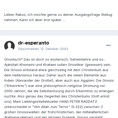
Lieber Rakso, ich möchte gerne zu deiner Ausgangsfrage Stellug
nehmen. Kann ich aber erst später …
dr-esperanto
Geschrieben
12. Oktober 2003
Gnostisch? Das ist doch so esoterisch, Geheimlehre und so...
Ajatollah Khomeini und Khatami sollen Gnostiker (gewesen) sein.
Die Gnosis entstand etwa gleichzeitig mit dem Christentum aus
dem Hellenismus heraus. Daher auch die vielen Elemente aus
Indien (Alexander der Große!), aber auch aus Ägypten. Die Gnosis
("Erkenntnis") war eine philosophisch-religiöse Strömung vor
2000 Jahren, die die Selbsterlösung durch Erkenntnis zu erlangen
suchte. Also genau das Gegenteil des Christentums (Gott erlöst
uns). Mein Lieblingsintellektueller HANS PETER RADDATZ
unterscheidet in "Von Allah zum Terror" (S.322) zwischen 3
großen Gnosiswellen: der frühchristlichen, der mittelalterlichen
(Katharer=Ketzer) und der jetzigen Esoterik. Gnosis versteht