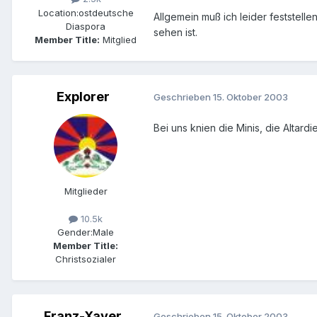
Location:
ostdeutsche
Allgemein muß ich leider feststell
Diaspora
sehen ist.
Member Title:
Mitglied
Explorer
Geschrieben
15. Oktober 2003
Bei uns knien die Minis, die Altardi
Mitglieder
10.5k
Gender:
Male
Member Title:
Christsozialer
Franz-Xaver
Geschrieben
15. Oktober 2003