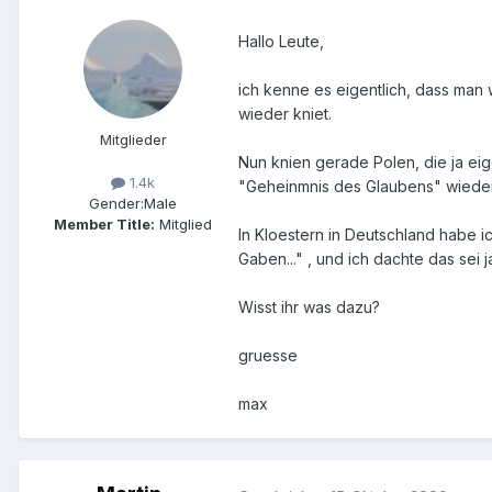
Hallo Leute,
ich kenne es eigentlich, dass man
wieder kniet.
Mitglieder
Nun knien gerade Polen, die ja eige
1.4k
"Geheinmnis des Glaubens" wieder au
Gender:
Male
Member Title:
Mitglied
In Kloestern in Deutschland habe i
Gaben..." , und ich dachte das sei 
Wisst ihr was dazu?
gruesse
max