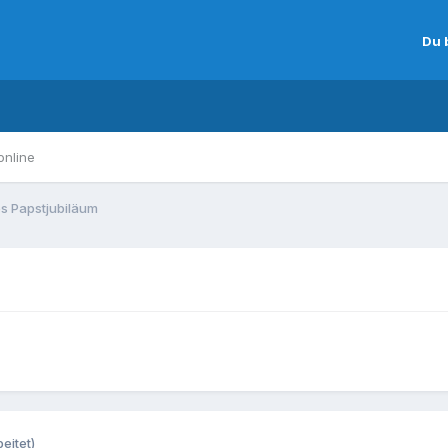
Du 
online
es Papstjubiläum
eitet)