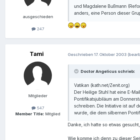
und Magdalene Bußmann (Reform
anders, eine Person dieser Gr
ausgeschieden
247
Tami
Geschrieben
17. Oktober 2003
(bearb
Doctor Angelicus schrieb:
Vatikan (kath.net/Zenit.org)
Der Heilige Stuhl hat eine E-Ma
Mitglieder
Pontifikatsjubiläum am Donners
schreiben. Die Initiative ist au
547
wurde, die dem silbernen Pontif
Member Title:
Mitglied
Danke, ich hatte so etwas gesucht
Wie komme ich denn zu dieser Seite