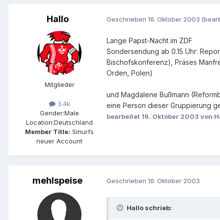
Hallo
Geschrieben
16. Oktober 2003
(bearb
Lange Papst-Nacht im ZDF
Sondersendung ab 0.15 Uhr: Report
Bischofskonferenz), Präses Manfred
Orden, Polen)
Mitglieder
und Magdalene Bußmann (Reformbew
3.4k
eine Person dieser Gruppierung g
Gender:
Male
bearbeitet
16. Oktober 2003
von H
Location:
Deutschland
Member Title:
Smurfs
neuer Account
mehlspeise
Geschrieben
16. Oktober 2003
Hallo schrieb: