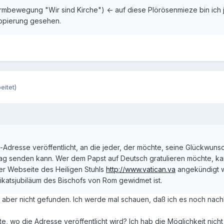
bewegung "Wir sind Kirche") <- auf diese Plörösenmieze bin ich 
uppierung gesehen.
eitet)
il-Adresse veröffentlicht, an die jeder, der möchte, seine Glückwuns
tag senden kann. Wer dem Papst auf Deutsch gratulieren möchte, ka
f der Webseite des Heiligen Stuhls
http://www.vatican.va
angekündigt w
ikatsjubiläum des Bischofs von Rom gewidmet ist.
, aber nicht gefunden. Ich werde mal schauen, daß ich es noch nach
, wo die Adresse veröffentlicht wird? Ich hab die Möglichkeit nich