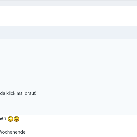
da klick mal drauf.
ehen
s Wochenende.