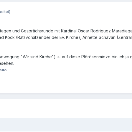
eitet)
agen und Gesprächsrunde mit Kardinal Oscar Rodriguez Maradiaga (
 Kock (Ratsvorsitzender der Ev. Kirche), Annette Schavan (Zentralk
egung "Wir sind Kirche") <- auf diese Plörösenmieze bin ich ja 
esehen.
allo