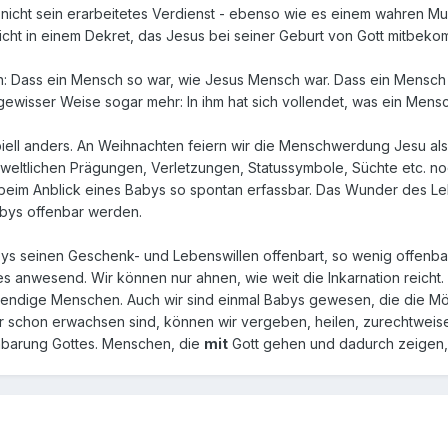
 nicht sein erarbeitetes Verdienst - ebenso wie es einem wahren Mus
cht in einem Dekret, das Jesus bei seiner Geburt von Gott mitbekom
n: Dass ein Mensch so war, wie Jesus Mensch war. Dass ein Mensch f
ewisser Weise sogar mehr: In ihm hat sich vollendet, was ein Mensch
zipiell anders. An Weihnachten feiern wir die Menschwerdung Jesu al
eltlichen Prägungen, Verletzungen, Statussymbole, Süchte etc. noch
beim Anblick eines Babys so spontan erfassbar. Das Wunder des Le
abys offenbar werden.
ys seinen Geschenk- und Lebenswillen offenbart, so wenig offenbart 
es anwesend. Wir können nur ahnen, wie weit die Inkarnation reich
bendige Menschen. Auch wir sind einmal Babys gewesen, die die Mög
 schon erwachsen sind, können wir vergeben, heilen, zurechtweisen,
nbarung Gottes. Menschen, die
mit
Gott gehen und dadurch zeigen,