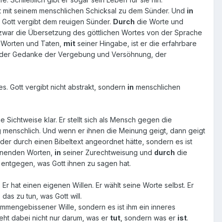
eht mit seinem menschlichen Schicksal zu dem Sünder. Und
in
r, Gott vergibt dem reuigen Sünder.
Durch
die Worte und
 zwar die Übersetzung des göttlichen Wortes von der Sprache
 Worten und Taten,
mit
seiner Hingabe, ist er die erfahrbare
ch der Gedanke der Vergebung und Versöhnung, der
. Gott vergibt nicht abstrakt, sondern
in
menschlichen
Sichtweise klar. Er stellt sich als Mensch gegen die
ig menschlich. Und wenn er ihnen die Meinung geigt, dann geigt
der durch einen Bibeltext angeordnet hätte, sondern es ist
hnenden Worten,
in
seiner Zurechtweisung und
durch
die
s entgegen, was Gott ihnen zu sagen hat.
Er hat einen eigenen Willen. Er wählt seine Worte selbst. Er
das zu tun, was Gott will.
sammengebissener Wille, sondern es ist ihm ein inneres
geht dabei nicht nur darum, was er
tut
, sondern was er
ist
.