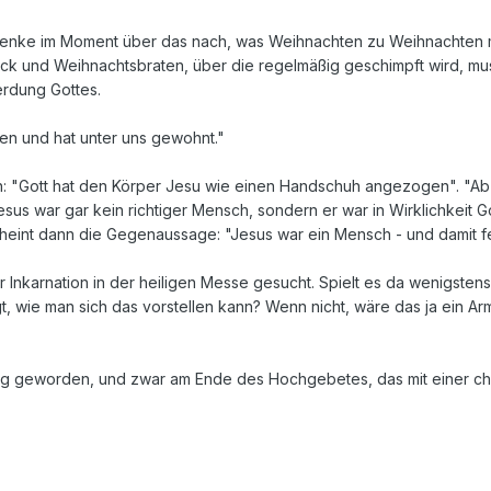
 denke im Moment über das nach, was Weihnachten zu Weihnachten
k und Weihnachtsbraten, über die regelmäßig geschimpft wird, m
rdung Gottes.
en und hat unter uns gewohnt."
 "Gott hat den Körper Jesu wie einen Handschuh angezogen". "Ab W
us war gar kein richtiger Mensch, sondern er war in Wirklichkeit Got
heint dann die Gegenaussage: "Jesus war ein Mensch - und damit fer
Inkarnation in der heiligen Messe gesucht. Spielt es da wenigsten
, wie man sich das vorstellen kann? Wenn nicht, wäre das ja ein Arm
ig geworden, und zwar am Ende des Hochgebetes, das mit einer chris