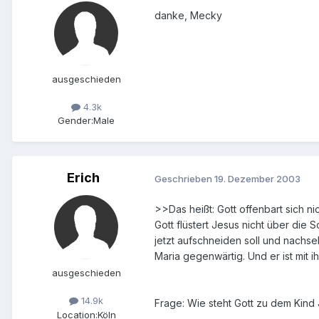
danke, Mecky
ausgeschieden
4.3k
Gender:
Male
Erich
Geschrieben
19. Dezember 2003
>>Das heißt: Gott offenbart sich n
Gott flüstert Jesus nicht über die 
jetzt aufschneiden soll und nachs
Maria gegenwärtig. Und er ist mit
ausgeschieden
14.9k
Frage: Wie steht Gott zu dem Kind
Location:
Köln