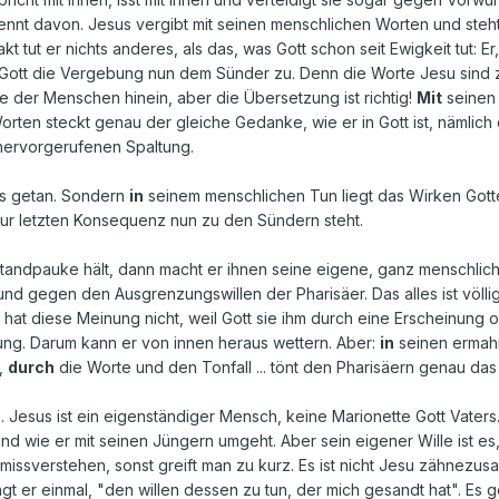
etrennt davon. Jesus vergibt mit seinen menschlichen Worten und st
tut er nichts anderes, als das, was Gott schon seit Ewigkeit tut: E
t Gott die Vergebung nun dem Sünder zu. Denn die Worte Jesu sind
e der Menschen hinein, aber die Übersetzung ist richtig!
Mit
seinen
rten steckt genau der gleiche Gedanke, wie er in Gott ist, nämli
hervorgerufenen Spaltung.
es getan. Sondern
in
seinem menschlichen Tun liegt das Wirken Gottes
ur letzten Konsequenz nun zu den Sündern steht.
andpauke hält, dann macht er ihnen seine eigene, ganz menschliche 
und gegen den Ausgrenzungswillen der Pharisäer. Das alles ist völl
hat diese Meinung nicht, weil Gott sie ihm durch eine Erscheinung o
ng. Darum kann er von innen heraus wettern. Aber:
in
seinen erma
t,
durch
die Worte und den Tonfall ... tönt den Pharisäern genau da
 Jesus ist ein eigenständiger Mensch, keine Marionette Gott Vaters. 
nd wie er mit seinen Jüngern umgeht. Aber sein eigener Wille ist es, 
 missverstehen, sonst greift man zu kurz. Es ist nicht Jesu zähnezu
agt er einmal, "den willen dessen zu tun, der mich gesandt hat". Es 