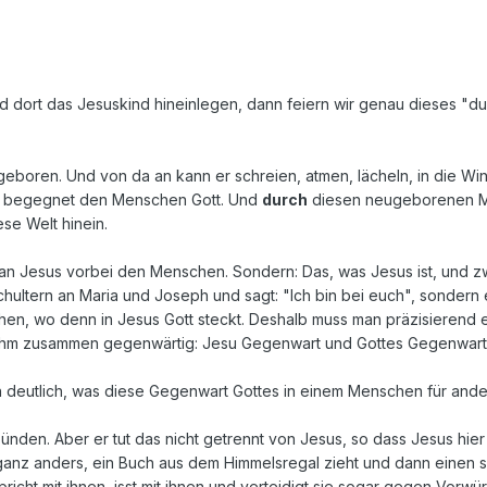
 dort das Jesuskind hineinlegen, dann feiern wir genau dieses "durch
geboren. Und von da an kann er schreien, atmen, lächeln, in die Wind
 begegnet den Menschen Gott. Und
durch
diesen neugeborenen M
se Welt hinein.
ht an Jesus vorbei den Menschen. Sondern: Das, was Jesus ist, und z
Schultern an Maria und Joseph und sagt: "Ich bin bei euch", sondern 
hen, wo denn in Jesus Gott steckt. Deshalb muss man präzisierend e
hm zusammen gegenwärtig: Jesu Gegenwart und Gottes Gegenwart fa
n deutlich, was diese Gegenwart Gottes in einem Menschen für an
ünden. Aber er tut das nicht getrennt von Jesus, so dass Jesus hie
 ganz anders, ein Buch aus dem Himmelsregal zieht und dann einen 
icht mit ihnen, isst mit ihnen und verteidigt sie sogar gegen Vorwürf