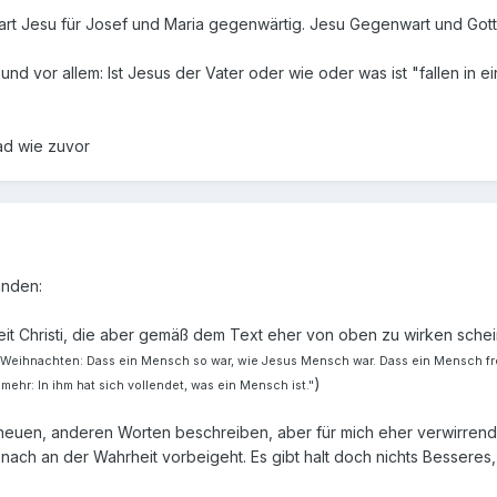
art Jesu für Josef und Maria gegenwärtig. Jesu Gegenwart und Gotte
d vor allem: Ist Jesus der Vater oder wie oder was ist "fallen in ei
rad wie zuvor
anden:
theit Christi, die aber gemäß dem Text eher von oben zu wirken sch
n Weihnachten: Dass ein Mensch so war, wie Jesus Mensch war. Dass ein Mensch fre
)
ehr: In ihm hat sich vollendet, was ein Mensch ist."
n neuen, anderen Worten beschreiben, aber für mich eher verwirre
nach an der Wahrheit vorbeigeht. Es gibt halt doch nichts Besseres