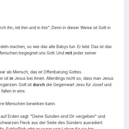
 ihn, mit ihm und in ihm". Denn in dieser Weise ist Gott in
eln machen, so wie das alle Babys tun. Er lebt. Das ist das
enschen begegnet uns Gott. Und
mit
jeder seiner
war als Mensch, das ist Offenbarung Gottes.
er ist
in
Jesus bei ihnen. Allerdings nicht so, dass man Jesus
rgänzen: Gott ist
durch
die Gegenwart Jesu für Josef und
llen in eins.
dere Menschen bewirken kann.
r auf Erden sagt: "Deine Sünden sind Dir vergeben" und
schwarzen Fleck aus der Seite des Sünders ausradiert.
e. Schließlich gibt er sogar sein Leben für sie hin.