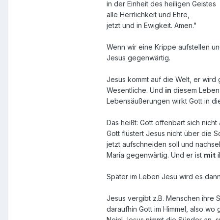
in der Einheit des heiligen Geistes
alle Herrlichkeit und Ehre,
jetzt und in Ewigkeit. Amen."
Wenn wir eine Krippe aufstellen und
Jesus gegenwärtig.
Jesus kommt auf die Welt, er wird 
Wesentliche. Und
in
diesem Leben
Lebensäußerungen wirkt Gott in die
Das heißt: Gott offenbart sich nic
Gott flüstert Jesus nicht über die 
jetzt aufschneiden soll und nachse
Maria gegenwärtig. Und er ist
mit
i
Später im Leben Jesu wird es dan
Jesus vergibt z.B. Menschen ihre S
daraufhin Gott im Himmel, also wo
Nein! Jesus nimmt die Sünder an, spr