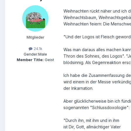
Weihnachten rückt näher und ich
Weihnachtsbaum, Weihnachtsgebäc
Weihnachten feiern: Die Menschwe
"Und der Logos ist Fleisch geword
Mitglieder
24.1k
Was man daraus alles machen kann:
Gender:
Male
Thron des Sohnes, des Logos". "Jes
Member Title:
Geist
blödsinnig. Als Gegenreaktion ersc
Ich habe die Zusammenfassung der 
wird einem in der Messe verkündigt
der Inkarnation.
Aber glücklicherweise bin ich fünd
sogenannten "Schlussdoxologie":
"Durch ihn, mit ihm und in ihm
ist Dir, Gott, allmächtiger Vater