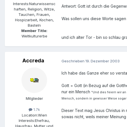
Interests:
Naturwissensc
Antwort: Gott ist durch die Gegenw
haften, Religion, Witze,
Tauchen, Frauen,
Was sollen uns diese Worte sagen un
Hospizarbeit, Kochen,
Basteln
Member Title:
Weltkulturerbe
und ich alter Tor - bin so schlau g
Accreda
Geschrieben
19. Dezember 2003
Ich habe das Ganze eher so verst
Gott = Gott (in Bezug auf die Got
nur ein Mensch
"Und dies feiern wir a
Mitglieder
Mensch, sondern in gewisser Weise sogar m
1.7k
Dieser Text mag Jesus Christus i
Location:
Wien
sowas nicht, weils meiner Meinung 
Interests:
Ehefrau,
Hausfrau, Mutter und