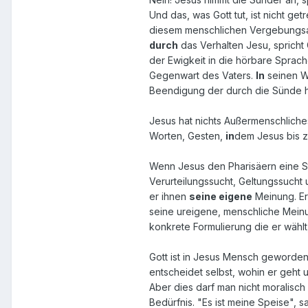
Und das, was Gott tut, ist nicht g
diesem menschlichen Vergebungsakt 
durch
das Verhalten Jesu, sprich
der Ewigkeit in die hörbare Sprach
Gegenwart des Vaters.
In
seinen Wo
Beendigung der durch die Sünde 
Jesus hat nichts Außermenschlich
Worten, Gesten,
in
dem Jesus bis z
Wenn Jesus den Pharisäern eine St
Verurteilungssucht, Geltungssucht 
er ihnen
seine eigene
Meinung. Er 
seine ureigene, menschliche Meinu
konkrete Formulierung die er wähl
Gott ist in Jesus Mensch geworden.
entscheidet selbst, wohin er geht u
Aber dies darf man nicht moralisch
Bedürfnis. "Es ist meine Speise", s