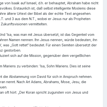
e von Isaak auf Ismael, d.h. er behauptet, Abraham habe nicht
olkes. Erstaunlich ist, daß selbst intelligente Moslems diese
hre ältere Urtext der Bibel als der echte Text angesehen.
T. und 3 aus dem N.T., wobei er Jesus nur als Propheten
Zukunftsvisionen vermittelten.
 Und ’Isa, was man mit Jesus übersetzt, ist das Gegenteil vom
 wahren Namen nennen. Ihn Jesus nennen, würde bedeuten, ihn
 was „Gott rettet“ bedeutet. Für einen Semiten übersetzt der
euz gestorben.
uziert sich auf die Mission, gegenüber dem vergeßlichen
em Mariens zu verbinden: ’Isa, Sohn Mariens. Dies ist seine
ht die Abstammung von David für sich in Anspruch nehmen.
Koran nennt. Nach Art Adams, Abrahams, Mose, Jesu, die
auen.
man oft hört: „Der Koran spricht zugunsten von Jesus und