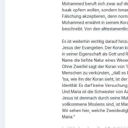
Mohammed beruft sich zwar auf den
Isaak opfern wollen, sondern Ismae
Fälschung akzeptieren, denn normal
Mohammed erwähnt in seinem Koran 
beschreibt. Von den alttestamentli
Es ist weiterhin wichtig darauf hin
Jesus der Evangelien. Der Koran k
in seiner Eigenschaft als Gott und
Name die tiefste Natur eines Wesens
Ohne Zweifel sagt der Koran von ’
Menschen zu verkünden, „daß es kei
’Isa, wie ihn der Koran sieht, ist 
Identität. Es darf keine Versuchun
Und Maria ist die Schwester von A
Jesus ist demnach durch seine Mut
vollkommene Moslems sind, ist Mar
Wir sehen hier, welche Zweideutigk
Maria.“