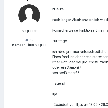
hi leute
nach langer Abstinenz bin ich wie
komischerweise funktioniert mein al
Mitglieder
37
zur frage.
Member Title:
Mitglied
ich höre ja immer unterschiedlich
Eines fand ich aber sehr interessant
ist er Gott, der der jüd. christl. tradi
oder ein Dämon??
wer weiß mehr??
fragend
Ilija
(Geändert von Ilijas um 13:09 - 26.