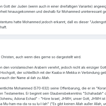
n Gott der Juden (wenn auch in einer dreifaltigen Variante) angeei
derheit hinausgekommen und deshalb für Mohammed uninteressant 
istentums hatte Mohammed jedoch erkannt, daß es dieser "Judengott" 
haft.
d Christen, auch wenn dies gerne so dargestellt wird.
 den vorislamischen Arabern verehrt, jedoch nicht als einziger Gott
 Hochgott, der schließlich mit der Kaaba in Mekka in Verbindung ge
auch der Name al-ilah zu Allah.
fentlichte Mohammed (570-632) seine Offenbarung, die er im "Koran
n Testamentes. Er beginnt sein Glaubensbekenntnis "Schahadah" d
Eloheinu, Adonai Echad" - "Höre Israel, JHWH, unser Gott, JHWH ist 
n-na Mu-ham-ma-da ra-su lu-l-lah" ("Es gibt keinen Allah außer Allah