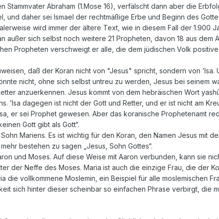
 Stammvater Abraham (1.Mose 16), verfälscht dann aber die Erbfolg
l, und daher sei Ismael der rechtmäßige Erbe und Beginn des Gottesv
erweise wird immer der ältere Text, wie in diesem Fall der 1.900 Ja
außer sich selbst noch weitere 21 Propheten, davon 18 aus dem A.
chen Propheten verschweigt er alle, die dem jüdischen Volk positive 
zuweisen, daß der Koran nicht von "Jesus" spricht, sondern von ’Isa.
önnte nicht, ohne sich selbst untreu zu werden, Jesus bei seinem
 Retter anzuerkennen. Jesus kommt von dem hebräischen Wort yashû‘,
. ’Isa dagegen ist nicht der Gott und Retter, und er ist nicht am Kr
Isa, er sei Prophet gewesen. Aber das koranische Prophetenamt red
nen Gott gibt als Gott“.
der Sohn Mariens. Es ist wichtig für den Koran, den Namen Jesus mit d
g mehr bestehen zu sagen „Jesus, Sohn Gottes“.
aron und Moses. Auf diese Weise mit Aaron verbunden, kann sie nic
ter der Neffe des Moses. Maria ist auch die einzige Frau, die der 
ia die vollkommene Moslemin, ein Beispiel für alle moslemischen Fr
eit sich hinter dieser scheinbar so einfachen Phrase verbirgt, die 