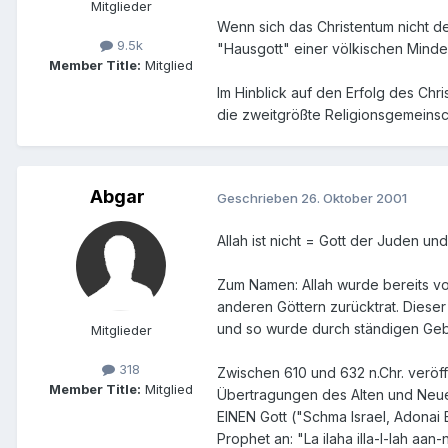
Mitglieder
Wenn sich das Christentum nicht de
9.5k
"Hausgott" einer völkischen Min
Member Title:
Mitglied
Im Hinblick auf den Erfolg des Chr
die zweitgrößte Religionsgemeinsc
Abgar
Geschrieben
26. Oktober 2001
Allah ist nicht = Gott der Juden un
Zum Namen: Allah wurde bereits von
anderen Göttern zurücktrat. Dieser
und so wurde durch ständigen Gebr
Mitglieder
318
Zwischen 610 und 632 n.Chr. veröf
Member Title:
Mitglied
Übertragungen des Alten und Neue
EINEN Gott ("Schma Israel, Adonai 
Prophet an: "La ilaha illa-l-lah aa