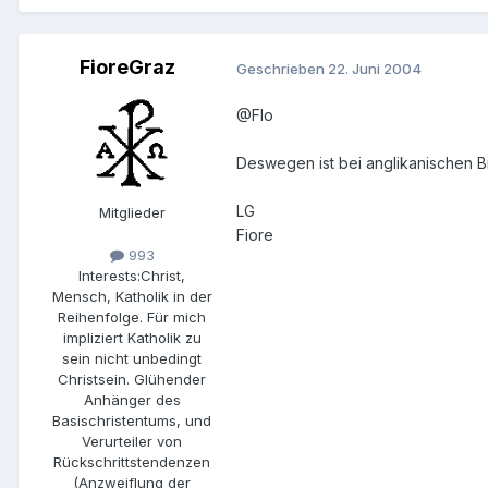
FioreGraz
Geschrieben
22. Juni 2004
@Flo
Deswegen ist bei anglikanischen Bi
LG
Mitglieder
Fiore
993
Interests:
Christ,
Mensch, Katholik in der
Reihenfolge. Für mich
impliziert Katholik zu
sein nicht unbedingt
Christsein. Glühender
Anhänger des
Basischristentums, und
Verurteiler von
Rückschrittstendenzen
(Anzweiflung der