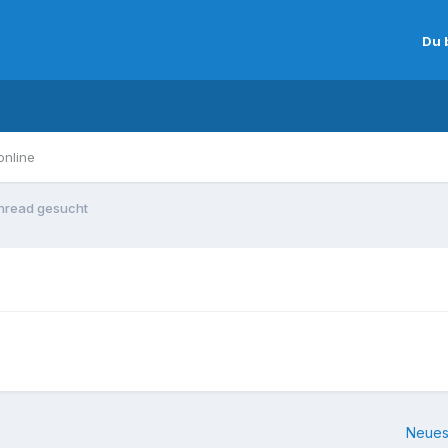
Du 
online
hread gesucht
Neues