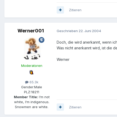
Zitieren
Werner001
Geschrieben
22. Juni 2004
Doch, die wird anerkannt, wenn ich
Was nicht anerkannt wird, ist die d
Werner
Moderatoren
65.3k
Gender:
Male
PLZ:
18211
Member Title:
I‘m not
white, I‘m indigenous.
Snowmen are white.
Zitieren