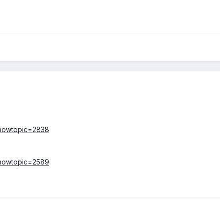
showtopic=2838
showtopic=2589