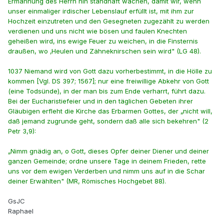
Ermahnung des Herrn hin standhaft wachen, damit wir, wenn
unser einmaliger irdischer Lebenslauf erfüllt ist, mit ihm zur
Hochzeit einzutreten und den Gesegneten zugezählt zu werden
verdienen und uns nicht wie bösen und faulen Knechten
geheißen wird, ins ewige Feuer zu weichen, in die Finsternis
draußen, wo ‚Heulen und Zähneknirschen sein wird" (LG 48).
1037 Niemand wird von Gott dazu vorherbestimmt, in die Hölle zu
kommen [Vgl. DS 397; 1567]; nur eine freiwillige Abkehr von Gott
(eine Todsünde), in der man bis zum Ende verharrt, führt dazu.
Bei der Eucharistiefeier und in den täglichen Gebeten ihrer
Gläubigen erfleht die Kirche das Erbarmen Gottes, der „nicht will,
daß jemand zugrunde geht, sondern daß alle sich bekehren" (2
Petr 3,9):
„Nimm gnädig an, o Gott, dieses Opfer deiner Diener und deiner
ganzen Gemeinde; ordne unsere Tage in deinem Frieden, rette
uns vor dem ewigen Verderben und nimm uns auf in die Schar
deiner Erwählten" (MR, Römisches Hochgebet 88).
GsJC
Raphael