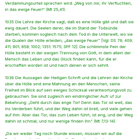
Verdammungsurteil sprechen wird: „Weg von mir, ihr Verfluchten,
in das ewige Feuer!" (Mt 25,41).
1035 Die Lehre der Kirche sagt, daß es eine Hölle gibt und daß sie
ewig dauert. Die Seelen derer, die im Stand der Todsünde
sterben, kommen sogleich nach dem Tod in die Unterwelt, wo sie
die Qualen der Hölle erleiden, „das ewige Feuer" [Vgl. DS 76; 409;
411; 801; 858; 1002; 1351; 1575; SPF 12]. Die schlimmste Pein der
Hölle besteht in der ewigen Trennung von Gott, in dem allein der
Mensch das Leben und das Glück finden kann, für die er
erschaffen worden ist und nach denen er sich sehnt.
1036 Die Aussagen der Heiligen Schrift und die Lehren der Kirche
über die Hölle sind eine Mahnung an den Menschen, seine
Freiheit im Blick auf sein ewiges Schicksal verantwortungsvoll zu
gebrauchen. Sie sind zugleich ein eindringlicher Aufr uf zur
Bekehrung: „Geht durch das enge Tor! Denn das Tor ist weit, das
ins Verderben führt, und der Weg dahin ist breit, und viele gehen
auf ihm. Aber das Tor, das zum Leben führt, ist eng, und der Weg
dahin ist schmal, und nur wenige finden ihn" (Mt 7,13-14).
„Da wir weder Tag noch Stunde wissen, müssen wir auf die