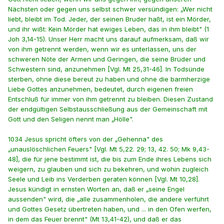
Nächsten oder gegen uns selbst schwer versündigen: „Wer nicht
liebt, bleibt im Tod. Jeder, der seinen Bruder haßt, ist ein Mörder,
und ihr wißt: Kein Mörder hat ewiges Leben, das in ihm bleibt" (1
Joh 3,14-15). Unser Herr macht uns darauf aufmerksam, daß wir
von ihm getrennt werden, wenn wir es unterlassen, uns der
schweren Nöte der Armen und Geringen, die seine Brüder und
Schwestern sind, anzunehmen [Vgl. Mt 25,31-46]. In Todsünde
sterben, ohne diese bereut zu haben und ohne die barmherzige
Liebe Gottes anzunehmen, bedeutet, durch eigenen freien
Entschluß für immer von ihm getrennt zu bleiben. Diesen Zustand
der endgültigen Selbstausschließung aus der Gemeinschaft mit
Gott und den Seligen nennt man „Hölle".
1034 Jesus spricht öfters von der „Gehenna" des
„unauslöschlichen Feuers" [Vgl. Mt 5,22. 29; 13, 42. 50; Mk 9,43-
48], die für jene bestimmt ist, die bis zum Ende ihres Lebens sich
weigern, zu glauben und sich zu bekehren, und wohin zugleich
Seele und Leib ins Verderben geraten können [Vgl. Mt 10,28].
Jesus kündigt in ernsten Worten an, daß er „seine Engel
aussenden" wird, die „alle zusammenholen, die andere verführt
und Gottes Gesetz übertreten haben, und ... in den Ofen werfen,
in dem das Feuer brennt" (Mt 13,41-42), und daß er das