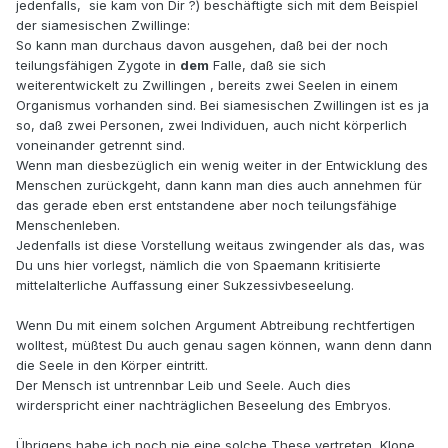
jedenfalls, sie kam von Dir ?) beschäftigte sich mit dem Beispiel
der siamesischen Zwillinge:
So kann man durchaus davon ausgehen, daß bei der noch
teilungsfähigen Zygote in
dem
Falle, daß sie sich
weiterentwickelt zu Zwillingen , bereits zwei Seelen in einem
Organismus vorhanden sind. Bei siamesischen Zwillingen ist es ja
so, daß zwei Personen, zwei Individuen, auch nicht körperlich
voneinander getrennt sind.
Wenn man diesbezüglich ein wenig weiter in der Entwicklung des
Menschen zurückgeht, dann kann man dies auch annehmen für
das gerade eben erst entstandene aber noch teilungsfähige
Menschenleben.
Jedenfalls ist diese Vorstellung weitaus zwingender als das, was
Du uns hier vorlegst, nämlich die von Spaemann kritisierte
mittelalterliche Auffassung einer Sukzessivbeseelung.
Wenn Du mit einem solchen Argument Abtreibung rechtfertigen
wolltest, müßtest Du auch genau sagen können, wann denn dann
die Seele in den Körper eintritt.
Der Mensch ist untrennbar Leib und Seele. Auch dies
wirderspricht einer nachträglichen Beseelung des Embryos.
Übrigens habe ich noch nie eine solche These vertreten, Klone