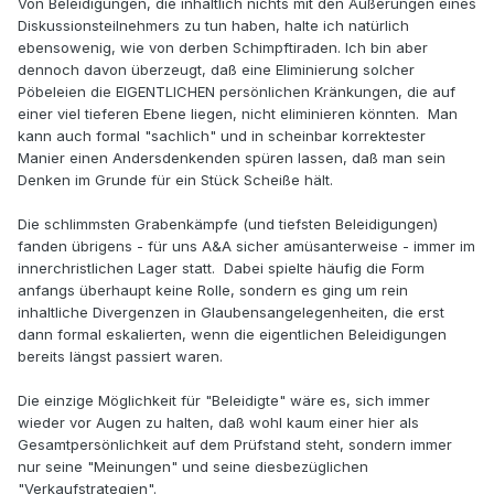
Von Beleidigungen, die inhaltlich nichts mit den Äußerungen eines
Diskussionsteilnehmers zu tun haben, halte ich natürlich
ebensowenig, wie von derben Schimpftiraden. Ich bin aber
dennoch davon überzeugt, daß eine Eliminierung solcher
Pöbeleien die EIGENTLICHEN persönlichen Kränkungen, die auf
einer viel tieferen Ebene liegen, nicht eliminieren könnten. Man
kann auch formal "sachlich" und in scheinbar korrektester
Manier einen Andersdenkenden spüren lassen, daß man sein
Denken im Grunde für ein Stück Scheiße hält.
Die schlimmsten Grabenkämpfe (und tiefsten Beleidigungen)
fanden übrigens - für uns A&A sicher amüsanterweise - immer im
innerchristlichen Lager statt. Dabei spielte häufig die Form
anfangs überhaupt keine Rolle, sondern es ging um rein
inhaltliche Divergenzen in Glaubensangelegenheiten, die erst
dann formal eskalierten, wenn die eigentlichen Beleidigungen
bereits längst passiert waren.
Die einzige Möglichkeit für "Beleidigte" wäre es, sich immer
wieder vor Augen zu halten, daß wohl kaum einer hier als
Gesamtpersönlichkeit auf dem Prüfstand steht, sondern immer
nur seine "Meinungen" und seine diesbezüglichen
"Verkaufstrategien".