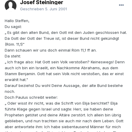
Josef Steininger
Geschrieben
5. Juni 2001
Hallo Steffen,
Du sagst:
„ Es gibt den alten Bund, den Gott mit den Juden geschlossen hat.
Da Gott der Gott der Treue ist, ist dieser Bund nicht gekündigt
(Röm. 11,1)"
Dann schauen wir uns doch einmal Röm 11,1 ff an.
Da steht:
„ Ich frage also: Hat Gott sein Volk verstoßen? Keineswegs! Denn
auch ich bin ein Israelit, ein Nachkomme Abrahams, aus dem
Stamm Benjamin. Gott hat sein Volk nicht verstoßen, das er einst
erwählt hat."
Darauf beziehst Du wohl Deine Aussage, der alte Bund bestehe
noch.
Doch Paulus schreibt weiter:
„ Oder wisst ihr nicht, was die Schrift von Elija berichtet? Elija
führte Klage gegen Israel und sagte: Herr, sie haben deine
Propheten getötet und deine Altäre zerstört. Ich allein bin übrig
geblieben, und nun trachten sie auch mir nach dem Leben. Gott
aber antwortete ihm: Ich habe siebentausend Männer für mich