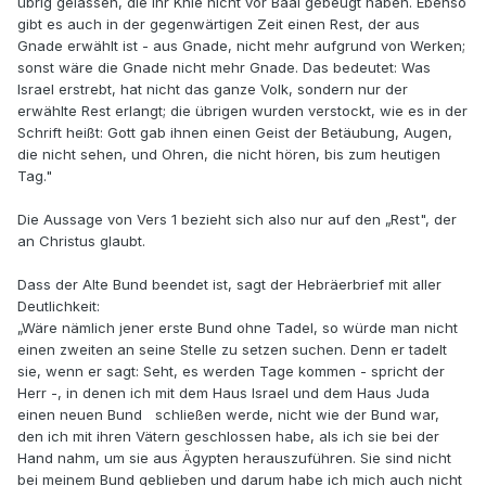
übrig gelassen, die ihr Knie nicht vor Baal gebeugt haben. Ebenso
gibt es auch in der gegenwärtigen Zeit einen Rest, der aus
Gnade erwählt ist - aus Gnade, nicht mehr aufgrund von Werken;
sonst wäre die Gnade nicht mehr Gnade. Das bedeutet: Was
Israel erstrebt, hat nicht das ganze Volk, sondern nur der
erwählte Rest erlangt; die übrigen wurden verstockt, wie es in der
Schrift heißt: Gott gab ihnen einen Geist der Betäubung, Augen,
die nicht sehen, und Ohren, die nicht hören, bis zum heutigen
Tag."
Die Aussage von Vers 1 bezieht sich also nur auf den „Rest", der
an Christus glaubt.
Dass der Alte Bund beendet ist, sagt der Hebräerbrief mit aller
Deutlichkeit:
„Wäre nämlich jener erste Bund ohne Tadel, so würde man nicht
einen zweiten an seine Stelle zu setzen suchen. Denn er tadelt
sie, wenn er sagt: Seht, es werden Tage kommen - spricht der
Herr -, in denen ich mit dem Haus Israel und dem Haus Juda
einen neuen Bund schließen werde, nicht wie der Bund war,
den ich mit ihren Vätern geschlossen habe, als ich sie bei der
Hand nahm, um sie aus Ägypten herauszuführen. Sie sind nicht
bei meinem Bund geblieben und darum habe ich mich auch nicht