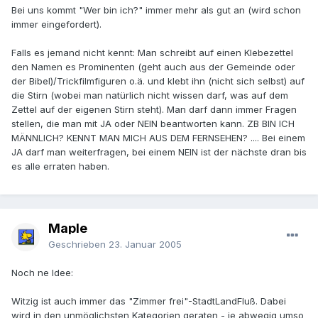
Bei uns kommt "Wer bin ich?" immer mehr als gut an (wird schon
immer eingefordert).
Falls es jemand nicht kennt: Man schreibt auf einen Klebezettel
den Namen es Prominenten (geht auch aus der Gemeinde oder
der Bibel)/Trickfilmfiguren o.ä. und klebt ihn (nicht sich selbst) auf
die Stirn (wobei man natürlich nicht wissen darf, was auf dem
Zettel auf der eigenen Stirn steht). Man darf dann immer Fragen
stellen, die man mit JA oder NEIN beantworten kann. ZB BIN ICH
MÄNNLICH? KENNT MAN MICH AUS DEM FERNSEHEN? .... Bei einem
JA darf man weiterfragen, bei einem NEIN ist der nächste dran bis
es alle erraten haben.
Maple
Geschrieben
23. Januar 2005
Noch ne Idee:
Witzig ist auch immer das "Zimmer frei"-StadtLandFluß. Dabei
wird in den unmöglichsten Kategorien geraten - je abwegig umso