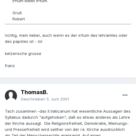
Irrtum bleibt Irrtum.
Gruß
Robert
richtig, mein lieber, auch wenn es der irrtum des lehramtes oder
des papstes ist - lol
ketzerische grüsse
franz
ThomasB.
Geschrieben
5. Juni 2001
Tach zusammen -das II.Vaticanum hat wesentliche Aussagen des
Syllabus dadurch "aufgehoben", daß es etwas anderes als Lehre
der Kirche aussagt. Die Religionsfreiheit, Demokratie, Meinungs-
und Pressefreiheit wird seither von der r.k. Kirche ausdrücklich
als Teil der Menschenrechte anerkannt. Auf einen