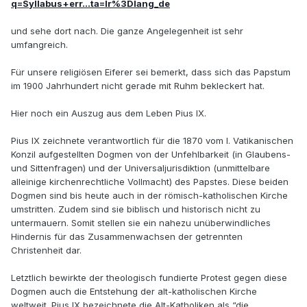
q=Syllabus+err...ta=lr%3Dlang_de
und sehe dort nach. Die ganze Angelegenheit ist sehr
umfangreich.
Für unsere religiösen Eiferer sei bemerkt, dass sich das Papstum
im 1900 Jahrhundert nicht gerade mit Ruhm bekleckert hat.
Hier noch ein Auszug aus dem Leben Pius IX.
Pius IX zeichnete verantwortlich für die 1870 vom I. Vatikanischen
Konzil aufgestellten Dogmen von der Unfehlbarkeit (in Glaubens-
und Sittenfragen) und der Universaljurisdiktion (unmittelbare
alleinige kirchenrechtliche Vollmacht) des Papstes. Diese beiden
Dogmen sind bis heute auch in der römisch-katholischen Kirche
umstritten. Zudem sind sie biblisch und historisch nicht zu
untermauern. Somit stellen sie ein nahezu unüberwindliches
Hindernis für das Zusammenwachsen der getrennten
Christenheit dar.
Letztlich bewirkte der theologisch fundierte Protest gegen diese
Dogmen auch die Entstehung der alt-katholischen Kirche
weltweit. Pius IX bezeichnete die Alt-Katholiken als “die