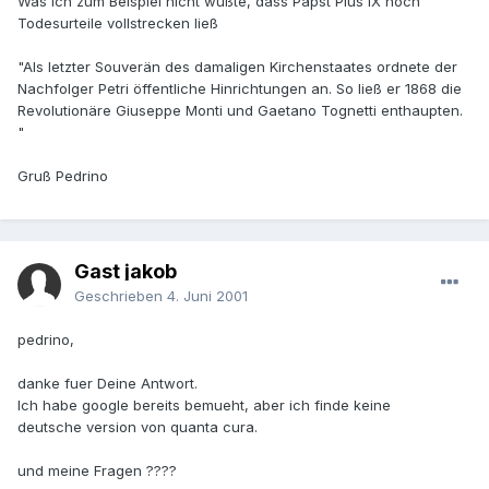
Was ich zum Beispiel nicht wußte, dass Papst Pius IX noch
Todesurteile vollstrecken ließ
"Als letzter Souverän des damaligen Kirchenstaates ordnete der
Nachfolger Petri öffentliche Hinrichtungen an. So ließ er 1868 die
Revolutionäre Giuseppe Monti und Gaetano Tognetti enthaupten.
"
Gruß Pedrino
Gast jakob
Geschrieben
4. Juni 2001
pedrino,
danke fuer Deine Antwort.
Ich habe google bereits bemueht, aber ich finde keine
deutsche version von quanta cura.
und meine Fragen ????