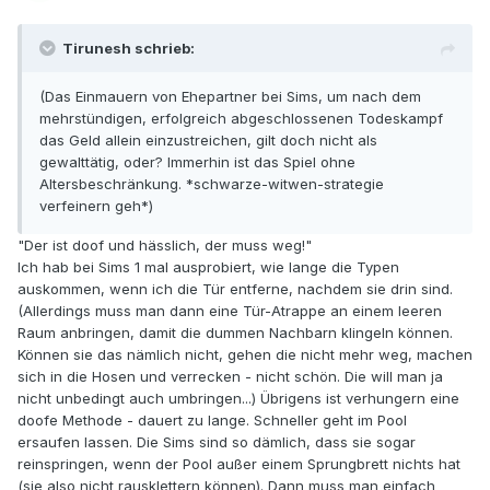
Tirunesh schrieb:
(Das Einmauern von Ehepartner bei Sims, um nach dem
mehrstündigen, erfolgreich abgeschlossenen Todeskampf
das Geld allein einzustreichen, gilt doch nicht als
gewalttätig, oder? Immerhin ist das Spiel ohne
Altersbeschränkung. *schwarze-witwen-strategie
verfeinern geh*)
"Der ist doof und hässlich, der muss weg!"
Ich hab bei Sims 1 mal ausprobiert, wie lange die Typen
auskommen, wenn ich die Tür entferne, nachdem sie drin sind.
(Allerdings muss man dann eine Tür-Atrappe an einem leeren
Raum anbringen, damit die dummen Nachbarn klingeln können.
Können sie das nämlich nicht, gehen die nicht mehr weg, machen
sich in die Hosen und verrecken - nicht schön. Die will man ja
nicht unbedingt auch umbringen...) Übrigens ist verhungern eine
doofe Methode - dauert zu lange. Schneller geht im Pool
ersaufen lassen. Die Sims sind so dämlich, dass sie sogar
reinspringen, wenn der Pool außer einem Sprungbrett nichts hat
(sie also nicht rausklettern können). Dann muss man einfach