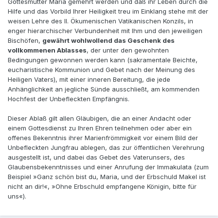
Gottesmutter Maria gemehrt werden und daß ihr Leben durch die
Hilfe und das Vorbild Ihrer Heiligkeit treu im Einklang stehe mit der
weisen Lehre des II. Ökumenischen Vatikanischen Konzils, in
enger hierarchischer Verbundenheit mit Ihm und den jeweiligen
Bischöfen,
gewährt wohlwollend das Geschenk des
vollkommenen Ablasses
, der unter den gewohnten
Bedingungen gewonnen werden kann (sakramentale Beichte,
eucharistische Kommunion und Gebet nach der Meinung des
Heiligen Vaters), mit einer inneren Bereitung, die jede
Anhänglichkeit an jegliche Sünde ausschließt, am kommenden
Hochfest der Unbefleckten Empfängnis.
Dieser Ablaß gilt allen Gläubigen, die an einer Andacht oder
einem Gottesdienst zu Ihren Ehren teilnehmen oder aber ein
offenes Bekenntnis ihrer Marienfrömmigkeit vor einem Bild der
Unbefleckten Jungfrau ablegen, das zur öffentlichen Verehrung
ausgestellt ist, und dabei das Gebet des Vaterunsers, des
Glaubensbekenntnisses und einer Anrufung der Immakulata (zum
Beispiel »Ganz schön bist du, Maria, und der Erbschuld Makel ist
nicht an dir!«, »Ohne Erbschuld empfangene Königin, bitte für
uns«).