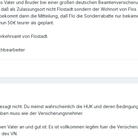
os Vater und Bruder bei einer großen deutschen Beamtenversicherung
, daß als Zulassungsort nicht Flostadt sondern der Wohnort von Flos 
d bekommt dann die Mitteilung, daß Flo die Sonderrabatte nur bekäme,
nun 50€ teurer als geplant.
rkehrsamt von Flostadt.
achbearbeiter
gesagt nicht. Du meinst wahrscheinlich die HUK und deren Bedingung
aben muss wie der Versicherungsnehmer.
n Vater an und gut ist. Es ist vollkommen legitim fuer die Versich
d des VN.