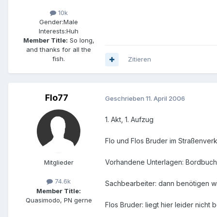
10k
Gender:
Male
Interests:
Huh
Member Title:
So long,
and thanks for all the
fish.
Zitieren
Flo77
Geschrieben
11. April 2006
1. Akt, 1. Aufzug
Flo und Flos Bruder im Straßenver
Vorhandene Unterlagen: Bordbuch,
Mitglieder
74.6k
Sachbearbeiter: dann benötigen wi
Member Title:
Quasimodo, PN gerne
Flos Bruder: liegt hier leider nich