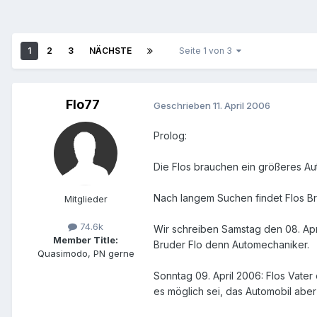
1
2
3
NÄCHSTE
Seite 1 von 3
Flo77
Geschrieben
11. April 2006
Prolog:
Die Flos brauchen ein größeres Au
Nach langem Suchen findet Flos B
Mitglieder
74.6k
Wir schreiben Samstag den 08. Apr
Member Title:
Bruder Flo denn Automechaniker.
Quasimodo, PN gerne
Sonntag 09. April 2006: Flos Vater 
es möglich sei, das Automobil abe