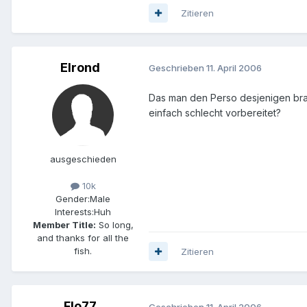
Zitieren
Elrond
Geschrieben
11. April 2006
Das man den Perso desjenigen brauc
einfach schlecht vorbereitet?
ausgeschieden
10k
Gender:
Male
Interests:
Huh
Member Title:
So long,
and thanks for all the
fish.
Zitieren
Flo77
Geschrieben
11. April 2006