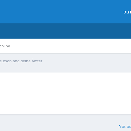
Du 
online
eutschland deine Ämter
Neues