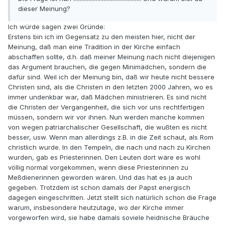
dieser Meinung?
Ich würde sagen zwei Gründe:
Erstens bin ich im Gegensatz zu den meisten hier, nicht der
Meinung, daß man eine Tradition in der Kirche einfach
abschaffen sollte, d.h. daß meiner Meinung nach nicht diejenigen
das Argument brauchen, die gegen Minimädchen, sondern die
dafür sind. Weil ich der Meinung bin, daß wir heute nicht bessere
Christen sind, als die Christen in den letzten 2000 Jahren, wo es
immer undenkbar war, daß Mädchen ministrieren. Es sind nicht
die Christen der Vergangenheit, die sich vor uns rechtfertigen
müssen, sondern wir vor ihnen. Nun werden manche kommen
von wegen patriarchalischer Gesellschaft, die wußten es nicht
besser, usw. Wenn man allerdings z.B. in die Zeit schaut, als Rom
christlich wurde. In den Tempeln, die nach und nach zu Kirchen
wurden, gab es Priesterinnen. Den Leuten dort wäre es wohl
völlig normal vorgekommen, wenn diese Priesterinnen zu
Meßdienerinnen geworden wären. Und das hat es ja auch
gegeben. Trotzdem ist schon damals der Papst energisch
dagegen eingeschritten. Jetzt stellt sich natürlich schon die Frage
warum, insbesondere heutzutage, wo der Kirche immer
vorgeworfen wird, sie habe damals soviele heidnische Bräuche