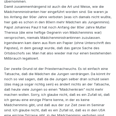
übernommen.
Damit zusammenhängend ist auch die Art und Weise, wie die
Mädchenministranten hier eingeführt worden sind. Sie waren ja
bis Anfang der 90er Jahre verboten (was ich damals nicht wußte,
hier gab es schon in den 80ern mehr Mädchen als Jungenminis).
Papst Johannes Paul II hat noch Anfang der 80er Jahre Mutter
Theresa (die eine heftige Gegnerin von Mädchenminis war)
versprochen, niemals Mädchenministrantinnen zuzulassen.
Irgendwann kam dann aus Rom ein Papier (ohne Unterschrift des
Papstes), in dem gesagt wurde, daß das ganze Sache des
Ortsbischofs sei. Man hat also wieder mal nur einen bestehenden
Mißbrauch legalisiert.
Der zweite Grund ist der Priesternachwuchs. Es ist einfach eine
Tatsache, daß die Mädchen die Jungen verdrängen. Da könnt ihr
noch so viel sagen, daß da die Jungen selber dran schuld seien
(das mag ja sogar richtig sein) es ändert nichts an der Tatsache,
daß heute viele Jungen so einen "Mädchenkram" nicht mehr
machen wollen. Sorry, ich glaube nicht, daß es ein Zufall ist, daß
ich genau eine einzige Pfarre kenne, in der es keine
Mädchenminis gibt, und daß aus der zur Zeit zwei im Seminar
sind. Ich glaube nicht, daß es ein Zufall ist, daß es in den USA
eine einzige Diözese gibt, in der Mädchenminis verboten sind,