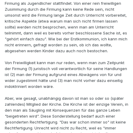
Firmung als Jugendlicher stattfindet. Von einer rein freiwilligen
Zusimmung durch die Firmung kann keine Rede sein, nicht
umsonst wird die Firmung lange Zeit durch Unterricht vorbereitet,
kritische Aspekte (etwa warum man sich nicht firmen lassen
sollte) werden nicht besprochen, wenn man am Unterricht
teilnimmt, dann weil es bereits vorher beschlossene Sache ist, es
"gehört einfach dazu". Wie bei der Erstkommunion, ich kann mich
nicht erinnern, gefragt worden zu sein, ob ich das wollte,
abgesehen werden Kinder dazu auch noch bestochen.
Von Freiwilligkeit kann man nur reden, wenn man zum Zeitpunkt
der Firmung (1) juristisch voll verantwortlich für seine Handlungen
ist (2) man der Firmung aufgrund eines Abwägens von für und
wider zugestimmt hätte und (3) man nicht vorher dazu einseitig
indoktriniert worden wäre.
Aber, wie gesagt, unabhängig davon ist man so oder so (später
zahlendes) Mitglied der Kirche. Die Kirche ist der einzige Verein, in
den man als Säugling mit Konsequenzen für das ganze Leben
"beigetreten wird". Diese Sonderstellung bedarf auch einer
gesonderten Rechtfertigung. "Das war schon immer so" ist keine
Rechtfertigung. Unrecht wird nicht zu Recht, weil es "immer