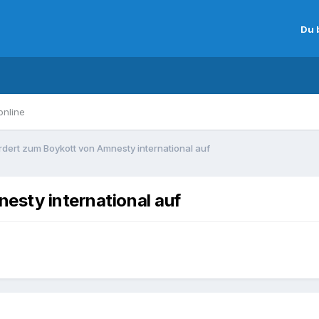
Du 
online
rdert zum Boykott von Amnesty international auf
esty international auf