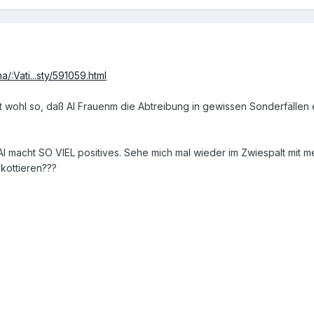
/:Vati...sty/591059.html
st wohl so, daß AI Frauenm die Abtreibung in gewissen Sonderfällen 
 AI macht SO VIEL positives. Sehe mich mal wieder im Zwiespalt mit m
kottieren???