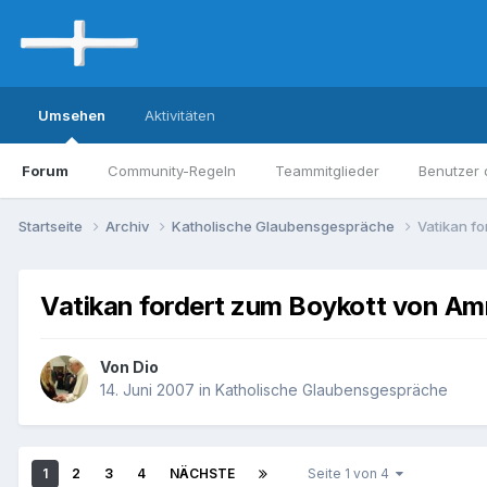
Umsehen
Aktivitäten
Forum
Community-Regeln
Teammitglieder
Benutzer 
Startseite
Archiv
Katholische Glaubensgespräche
Vatikan fo
Vatikan fordert zum Boykott von Amn
Von Dio
14. Juni 2007
in
Katholische Glaubensgespräche
1
2
3
4
NÄCHSTE
Seite 1 von 4