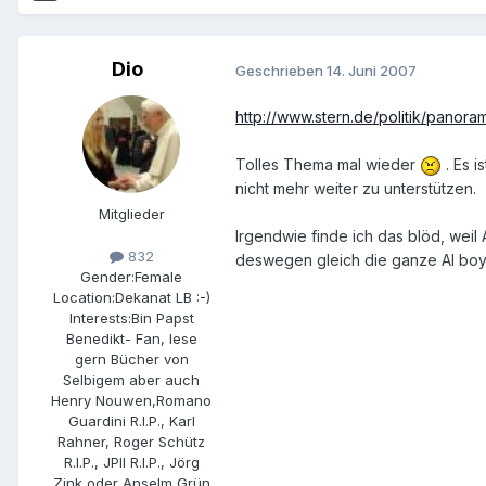
Dio
Geschrieben
14. Juni 2007
http://www.stern.de/politik/panorama
Tolles Thema mal wieder
. Es i
nicht mehr weiter zu unterstützen.
Mitglieder
Irgendwie finde ich das blöd, weil
832
deswegen gleich die ganze AI boy
Gender:
Female
Location:
Dekanat LB :-)
Interests:
Bin Papst
Benedikt- Fan, lese
gern Bücher von
Selbigem aber auch
Henry Nouwen,Romano
Guardini R.I.P., Karl
Rahner, Roger Schütz
R.I.P., JPII R.I.P., Jörg
Zink oder Anselm Grün