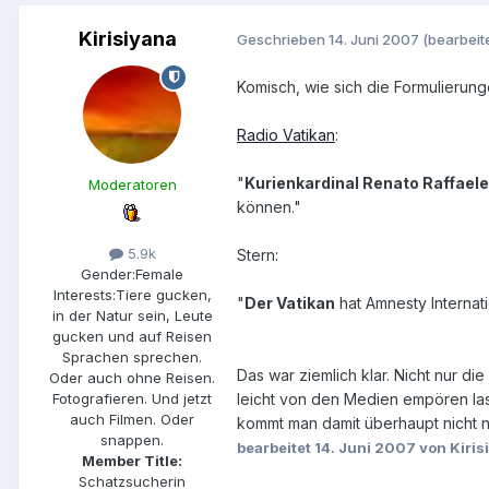
Kirisiyana
Geschrieben
14. Juni 2007
(bearbeite
Komisch, wie sich die Formulierun
Radio Vatikan
:
"
Kurienkardinal Renato Raffaele
Moderatoren
können."
5.9k
Stern:
Gender:
Female
Interests:
Tiere gucken,
"
Der Vatikan
hat Amnesty Internat
in der Natur sein, Leute
gucken und auf Reisen
Sprachen sprechen.
Das war ziemlich klar. Nicht nur d
Oder auch ohne Reisen.
leicht von den Medien empören las
Fotografieren. Und jetzt
auch Filmen. Oder
kommt man damit überhaupt nicht n
snappen.
bearbeitet
14. Juni 2007
von Kiris
Member Title:
Schatzsucherin