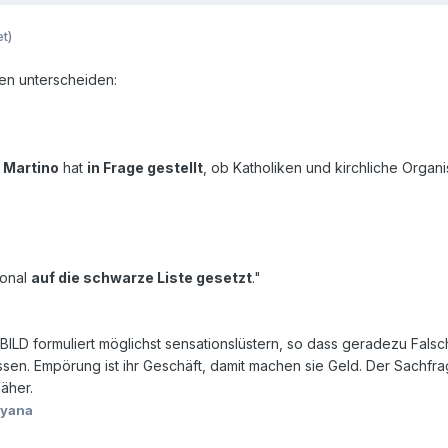
t)
gen unterscheiden:
 Martino
hat
in Frage gestellt
, ob Katholiken und kirchliche Organi
ional
auf die schwarze Liste gesetzt
."
ie BILD formuliert möglichst sensationslüstern, so dass geradezu Fa
sen. Empörung ist ihr Geschäft, damit machen sie Geld. Der Sachfra
äher.
iyana