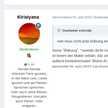
Kirisiyana
Geschrieben
14. Juni 2007
(bearbeite
Oestemer schrieb:
man muss nicht jede blähung e
Moderatoren
Seine "Blähung", "niemals dürfe ma
im Innern der Mutter erklärt, das z
äußerst bedenkenswert. Wobei AI a
5.9k
bearbeitet
14. Juni 2007
von Kiris
Gender:
Female
Interests:
Tiere gucken,
in der Natur sein, Leute
gucken und auf Reisen
Sprachen sprechen.
Oder auch ohne Reisen.
Fotografieren. Und jetzt
auch Filmen. Oder
snappen.