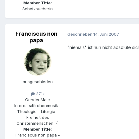
Member Title:
Schatzsucherin
Franciscus non
Geschrieben
14. Juni 2007
papa
"niemals" ist nun nicht absolute s
ausgeschieden
37.1k
Gender:
Male
Interests:
Kirchenmusik -
Theologie - Liturgie -
Freiheit des
Christenmenschen :-)
Member Title:
Franciscus non papa -