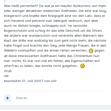
Was heißt pervertiert? Da war ja ein Haufen Konkurrenz von mehr
oder weniger attraktiven weiblichen Gottheiten. Die eine war klug,
kriegerisch und knallte dem Kriegsgott eine vor den Latz, dass er
sich heulend und petzend zum Vatergott verkroch, dort aber
auch ne Abfuhr kriegte, schnappte sich 'ne verzickte
Bogenschützin und schlug ihr das eitle Geschoß um die Ohren,
die andere war wunderschön und verdrehte allen Männern den
Kopf, die dritte war wollüstig bis zum geht nicht mehr, die nächste
hatte Flügel und brachte den Sieg, jede Menge Frauen, die in den
Wäldern rumhüpften und die armen Hirten verwirrten,
gegen
all diese interessanten Gottfrauen hatte das Christentum nun
mal- nichts. Es war nun mal ein Fehler, alle Eigenschaften auf
eine
Frau zu laden, das konnte nicht gutgehen...
Gruß
Ullr
bearbeitet
31. Juli 2007
von ullr
Zitieren