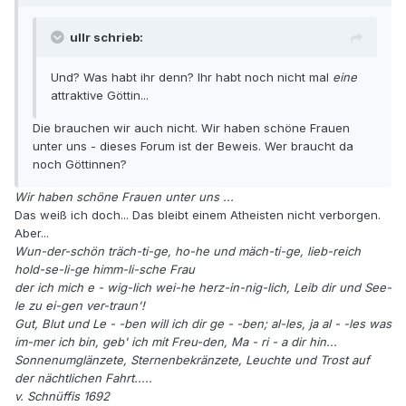
ullr schrieb:
Und? Was habt ihr denn? Ihr habt noch nicht mal
eine
attraktive Göttin...
Die brauchen wir auch nicht. Wir haben schöne Frauen
unter uns - dieses Forum ist der Beweis. Wer braucht da
noch Göttinnen?
Wir haben schöne Frauen unter uns ...
Das weiß ich doch... Das bleibt einem Atheisten nicht verborgen.
Aber...
Wun-der-schön träch-ti-ge, ho-he und mäch-ti-ge, lieb-reich
hold-se-li-ge himm-li-sche Frau
der ich mich e - wig-lich wei-he herz-in-nig-lich, Leib dir und See-
le zu ei-gen ver-traun'!
Gut, Blut und Le - -ben will ich dir ge - -ben; al-les, ja al - -les was
im-mer ich bin, geb' ich mit Freu-den, Ma - ri - a dir hin...
Sonnenumglänzete, Sternenbekränzete, Leuchte und Trost auf
der nächtlichen Fahrt.....
v. Schnüffis 1692