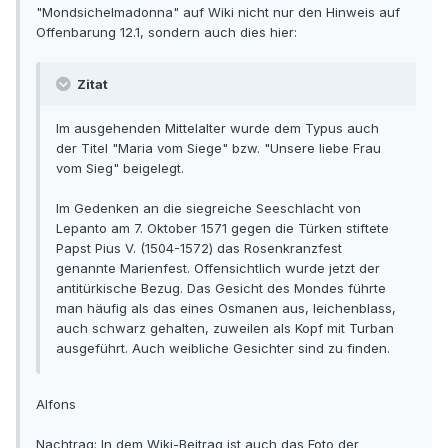
"Mondsichelmadonna" auf Wiki nicht nur den Hinweis auf
Offenbarung 12.1, sondern auch dies hier:
Zitat
Im ausgehenden Mittelalter wurde dem Typus auch
der Titel "Maria vom Siege" bzw. "Unsere liebe Frau
vom Sieg" beigelegt.
Im Gedenken an die siegreiche Seeschlacht von
Lepanto am 7. Oktober 1571 gegen die Türken stiftete
Papst Pius V. (1504-1572) das Rosenkranzfest
genannte Marienfest. Offensichtlich wurde jetzt der
antitürkische Bezug. Das Gesicht des Mondes führte
man häufig als das eines Osmanen aus, leichenblass,
auch schwarz gehalten, zuweilen als Kopf mit Turban
ausgeführt. Auch weibliche Gesichter sind zu finden.
Alfons
Nachtrag: In dem Wiki-Beitrag ist auch das Foto der