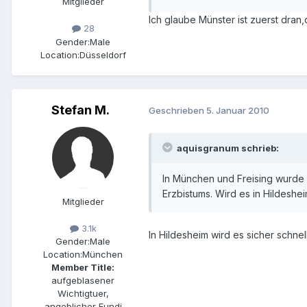
Mitglieder
Ich glaube Münster ist zuerst dran
28
Gender:
Male
Location:
Düsseldorf
Stefan M.
Geschrieben
5. Januar 2010
aquisgranum schrieb:
In München und Freising wurde 
Erzbistums. Wird es in Hildesh
Mitglieder
3.1k
In Hildesheim wird es sicher schnel
Gender:
Male
Location:
München
Member Title:
aufgeblasener
Wichtigtuer,
angeblicher Fundi