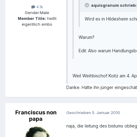
aquisgranum schrieb:
4.1k
Gender:
Male
Member Title:
heißt
Wird es in Hildesheim sc
eigentlich embo
Warum?
Edit: Also warum Handlungsbe
Weil Weihbischof Koitz am 4. Apr
Danke. Hätte ihn jünger eingeschätz
Franciscus non
Geschrieben
5. Januar 2010
papa
naja, die leitung des bistums oblie