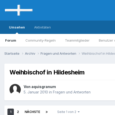
Umsehen
Aktivitäten
Forum
Community-Regeln
Teammitglieder
Benutzer 
Startseite
Archiv
Fragen und Antworten
Weihbischof in Hild
Weihbischof in Hildesheim
Von aquisgranum
5. Januar 2010
in
Fragen und Antworten
1
2
NÄCHSTE
Seite 1 von 2