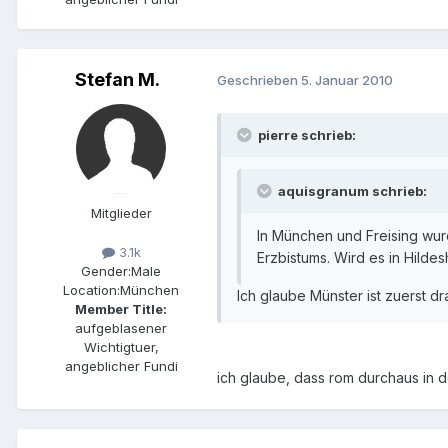
Stefan M.
Geschrieben
5. Januar 2010
pierre schrieb:
aquisgranum schrieb:
Mitglieder
In München und Freising wur
3.1k
Erzbistums. Wird es in Hild
Gender:
Male
Location:
München
Ich glaube Münster ist zuerst d
Member Title:
aufgeblasener
Wichtigtuer,
angeblicher Fundi
ich glaube, dass rom durchaus in d