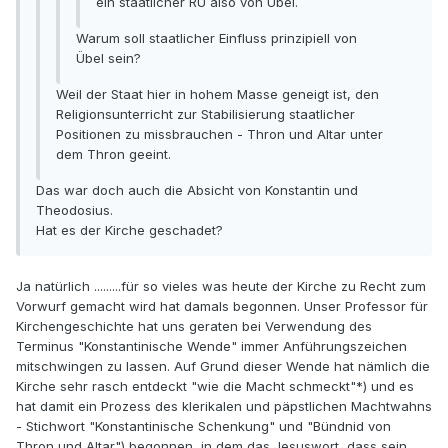
ein staatlicher RU also von Übel.
Warum soll staatlicher Einfluss prinzipiell von
Übel sein?
Weil der Staat hier in hohem Masse geneigt ist, den
Religionsunterricht zur Stabilisierung staatlicher
Positionen zu missbrauchen - Thron und Altar unter
dem Thron geeint.
Das war doch auch die Absicht von Konstantin und
Theodosius.
Hat es der Kirche geschadet?
Ja natürlich .........für so vieles was heute der Kirche zu Recht zum
Vorwurf gemacht wird hat damals begonnen. Unser Professor für
Kirchengeschichte hat uns geraten bei Verwendung des
Terminus "Konstantinische Wende" immer Anführungszeichen
mitschwingen zu lassen. Auf Grund dieser Wende hat nämlich die
Kirche sehr rasch entdeckt "wie die Macht schmeckt"*) und es
hat damit ein Prozess des klerikalen und päpstlichen Machtwahns
- Stichwort "Konstantinische Schenkung" und "Bündnid von
Thron und Altar") begonnen, in dem das Jesuswort, dass sein