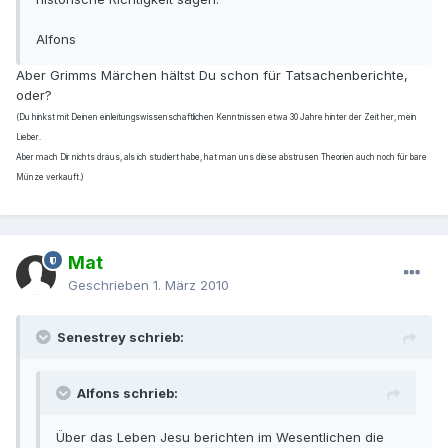
Alfons
Aber Grimms Märchen hältst Du schon für Tatsachenberichte,
oder?
(Du hinkst mit Deinen einleitungswissenschaftlichen Kenntnissen etwa 30 Jahre hinter der Zeit her, mein
Lieber.
Aber mach Dir nichts draus, als ich studiert habe, hat man uns diese abstrusen Theorien auch noch für bare
Münze verkauft.)
Mat
Geschrieben
1. März 2010
Senestrey schrieb:
Alfons schrieb:
Über das Leben Jesu berichten im Wesentlichen die