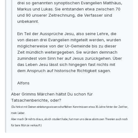
drei so genannten synoptischen Evangelien Matthäus,
Markus und Lukas. Sie entstanden etwa zwischen 70
und 90 unserer Zeitrechnung, die Verfasser sind
unbekannt.
Ein Teil der Aussprüche Jesu, also seine Lehre, die
von diesen drei Evangelien mitgeteilt werden, wurden
möglicherweise von der Ur-Gemeinde bis zu dieser
Zeit mündlich weitergegeben. Sie würden demnach
zumindest vom Sinn her auf Jesus zurückgehen. Über
das Leben Jesu lässt sich hingegen fast nichts mit
dem Anspruch auf historische Richtigkeit sagen.
Alfons
Aber Grimms Märchen hältst Du schon für
Tatsachenberichte, oder?
(Du hinkst mit Deinen einleitungswissenschaftlichen Kenntnissen etwa 30 Jahre hinter der Zeit her,
mein Lieber.
Aber mach Dir nichts draus, als ich studiert habe, hat man uns diese abstrusen Theorien auch noch
für bare Münze verkauft.)