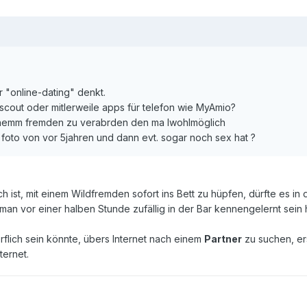
er "online-dating" denkt.
nscout oder mitlerweile apps für telefon wie MyAmio?
 einemm fremden zu verabrden den ma lwohlmöglich
n foto von vor 5jahren und dann evt. sogar noch sex hat ?
ch ist, mit einem Wildfremden sofort ins Bett zu hüpfen, dürfte es
an vor einer halben Stunde zufällig in der Bar kennengelernt sein 
flich sein könnte, übers Internet nach einem
Partner
zu suchen, ers
ternet.