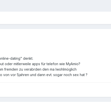
online-dating" denkt.
out oder mitlerweile apps für telefon wie MyAmio?
nemm fremden zu verabrden den ma lwohlmöglich
oto von vor 5jahren und dann evt. sogar noch sex hat ?