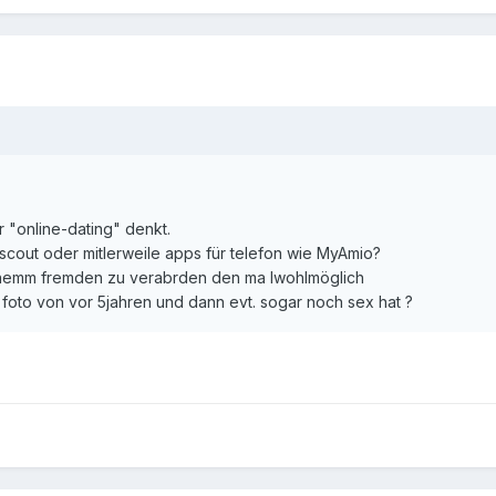
er "online-dating" denkt.
nscout oder mitlerweile apps für telefon wie MyAmio?
 einemm fremden zu verabrden den ma lwohlmöglich
n foto von vor 5jahren und dann evt. sogar noch sex hat ?