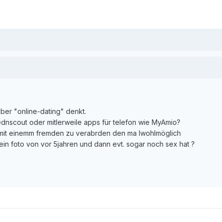
 über "online-dating" denkt.
iednscout oder mitlerweile apps für telefon wie MyAmio?
mit einemm fremden zu verabrden den ma lwohlmöglich
 ein foto von vor 5jahren und dann evt. sogar noch sex hat ?