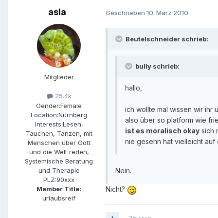
asia
Geschrieben
10. März 2010
Beutelschneider schrieb:
bully schrieb:
Mitglieder
hallo,
25.4k
Gender:
Female
ich wollte mal wissen wir ihr
Location:
Nürnberg
also über so platform wie fr
Interests:
Lesen,
ist es moralisch okay
sich 
Tauchen, Tanzen, mit
nie gesehn hat vielleicht auf
Menschen über Gott
und die Welt reden,
Systemische Beratung
und Therapie
Nein.
PLZ:
90xxx
Member Title:
Nicht?
urlaubsreif