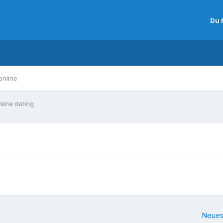
Du 
online
nline dating
Neues