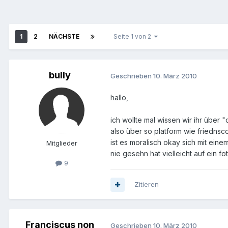
1
2
NÄCHSTE
Seite 1 von 2
bully
Geschrieben
10. März 2010
hallo,
ich wollte mal wissen wir ihr über "
also über so platform wie friednsc
ist es moralisch okay sich mit ei
Mitglieder
nie gesehn hat vielleicht auf ein f
9
Zitieren
Franciscus non
Geschrieben
10. März 2010