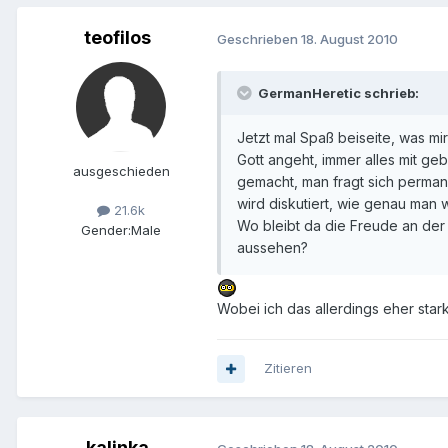
teofilos
Geschrieben
18. August 2010
GermanHeretic schrieb:
Jetzt mal Spaß beiseite, was mir
Gott angeht, immer alles mit ge
ausgeschieden
gemacht, man fragt sich permane
wird diskutiert, wie genau man 
21.6k
Wo bleibt da die Freude an der 
Gender:
Male
aussehen?
Wobei ich das allerdings eher star
Zitieren
kalinka