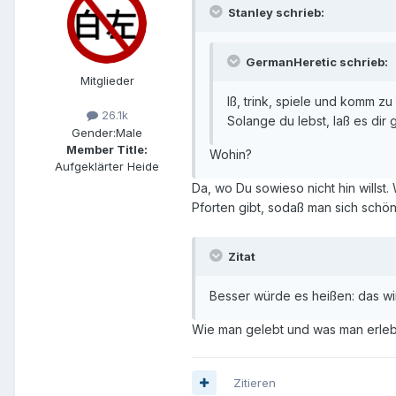
Stanley schrieb:
GermanHeretic schrieb:
Mitglieder
Iß, trink, spiele und komm zu
26.1k
Solange du lebst, laß es dir 
Gender:
Male
Member Title:
Wohin?
Aufgeklärter Heide
Da, wo Du sowieso nicht hin willst
Pforten gibt, sodaß man sich sch
Zitat
Besser würde es heißen: das wirs
Wie man gelebt und was man erlebt
Zitieren