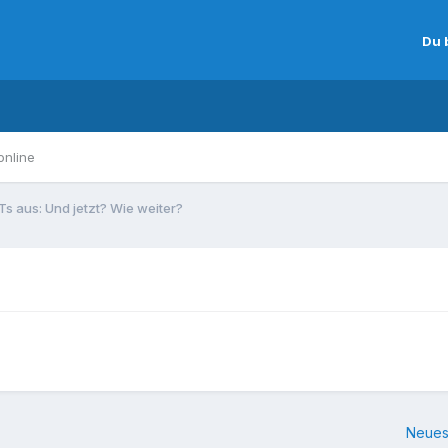
Du 
online
Ts aus: Und jetzt? Wie weiter?
Neues