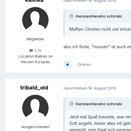
Geschrieben
18. August 2010
GermanHeretic schrieb:
Müßten Christen nicht viel erlö
Mitglieder
also ich finde, "müssen" ist auch 
4.9k
Location:
Balkan im
Herzen Europas
Zitieren
tribald_old
Geschrieben
18. August 2010
GermanHeretic schrieb:
Jetzt mal Spaß beiseite, was mir
Gott angeht, immer alles mit ge
ausgeschieden
gemacht, man fragt sich permane