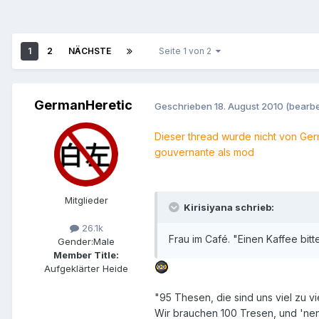
1
2
NÄCHSTE
Seite 1 von 2
GermanHeretic
Geschrieben
18. August 2010
(bearbe
Dieser thread wurde nicht von Germ
gouvernante als mod
Mitglieder
Kirisiyana schrieb:
26.1k
Frau im Café. "Einen Kaffee bitte
Gender:
Male
Member Title:
Aufgeklärter Heide
"95 Thesen, die sind uns viel zu vi
Wir brauchen 100 Tresen, und 'nen