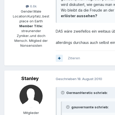
wird diskutiert, wie genau man 
6.6k
Wo bleibt da die Freude an der
Gender:
Male
erlöster aussehen?
Location:
Kurpfalz..best
place on Earth
Member Title:
streunender
DAS wäre zweifellos ein weitaus 
Zyniker..und doch
Mensch. Mitglied der
allerdings durchaus auch selbst ein pa
Nonsensisten
Zitieren
Stanley
Geschrieben
18. August 2010
GermanHeretic schrieb:
gouvernante schrieb:
Mitglieder