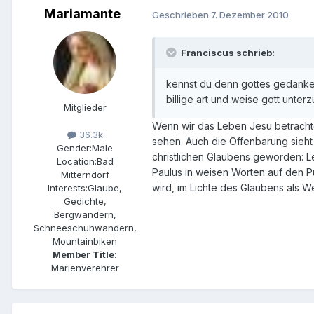
Mariamante
Geschrieben
7. Dezember 2010
Franciscus schrieb:
kennst du denn gottes gedanken?
billige art und weise gott unte
Mitglieder
Wenn wir das Leben Jesu betrachten
36.3k
sehen. Auch die Offenbarung sieht
Gender:
Male
christlichen Glaubens geworden: Le
Location:
Bad
Paulus in weisen Worten auf den P
Mitterndorf
wird, im Lichte des Glaubens als 
Interests:
Glaube,
Gedichte,
Bergwandern,
Schneeschuhwandern,
Mountainbiken
Member Title:
Marienverehrer