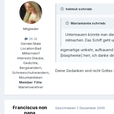
helmut schrieb:
Mariamante schrieb:
Mitglieder
Untermauern könnte man die E
36.3k
mitmachen. Das Schiff geht unte
Gender:
Male
Location:
Bad
eigenartige umkehr, aufbauend 
Mitterndorf
[blasphemie] herr, ich danke di
Interests:
Glaube,
Gedichte,
Bergwandern,
Deine Gedanken sind nicht Gottes 
Schneeschuhwandern,
Mountainbiken
Member Title:
Marienverehrer
Franciscus non
Geschrieben
7. Dezember 2010
papa