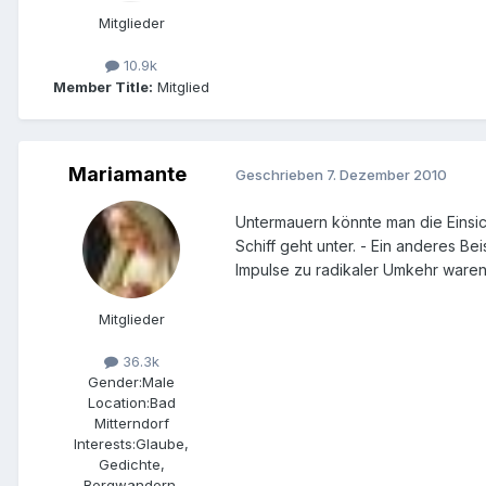
Mitglieder
10.9k
Member Title:
Mitglied
Mariamante
Geschrieben
7. Dezember 2010
Untermauern könnte man die Einsich
Schiff geht unter. - Ein anderes B
Impulse zu radikaler Umkehr waren
Mitglieder
36.3k
Gender:
Male
Location:
Bad
Mitterndorf
Interests:
Glaube,
Gedichte,
Bergwandern,