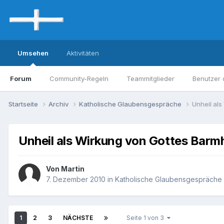
Umsehen
Aktivitäten
Forum
Community-Regeln
Teammitglieder
Benutzer 
Startseite
Archiv
Katholische Glaubensgespräche
Unheil als
Unheil als Wirkung von Gottes Barmh
Von Martin
7. Dezember 2010
in
Katholische Glaubensgespräche
1
2
3
NÄCHSTE
Seite 1 von 3