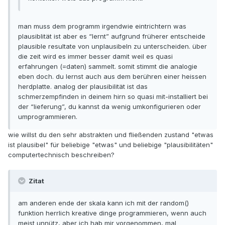
man muss dem programm irgendwie eintrichtern was
plausiblität ist aber es “lernt” aufgrund früherer entscheide
plausible resultate von unplausibeln zu unterscheiden. über
die zeit wird es immer besser damit weil es quasi
erfahrungen (=daten) sammelt. somit stimmt die analogie
eben doch. du lernst auch aus dem berühren einer heissen
herdplatte. analog der plausibilität ist das
schmerzempfinden in deinem hirn so quasi mit-installiert bei
der “lieferung”, du kannst da wenig umkonfigurieren oder
umprogrammieren.
wie willst du den sehr abstrakten und fließenden zustand "etwas
ist plausibel" für beliebige "etwas" und beliebige "plausibilitäten"
computertechnisch beschreiben?
Zitat
am anderen ende der skala kann ich mit der random()
funktion herrlich kreative dinge programmieren, wenn auch
meist unnütz, aber ich hab mir vorgenommen, mal