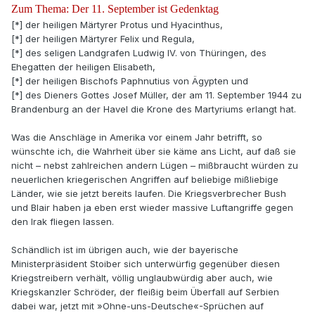
Zum Thema: Der 11. September ist Gedenktag
[*] der heiligen Märtyrer Protus und Hyacinthus,
[*] der heiligen Märtyrer Felix und Regula,
[*] des seligen Landgrafen Ludwig IV. von Thüringen, des
Ehegatten der heiligen Elisabeth,
[*] der heiligen Bischofs Paphnutius von Ägypten und
[*] des Dieners Gottes Josef Müller, der am 11. September 1944 zu
Brandenburg an der Havel die Krone des Martyriums erlangt hat.
Was die Anschläge in Amerika vor einem Jahr betrifft, so
wünschte ich, die Wahrheit über sie käme ans Licht, auf daß sie
nicht – nebst zahlreichen andern Lügen – mißbraucht würden zu
neuerlichen kriegerischen Angriffen auf beliebige mißliebige
Länder, wie sie jetzt bereits laufen. Die Kriegsverbrecher Bush
und Blair haben ja eben erst wieder massive Luftangriffe gegen
den Irak fliegen lassen.
Schändlich ist im übrigen auch, wie der bayerische
Ministerpräsident Stoiber sich unterwürfig gegenüber diesen
Kriegstreibern verhält, völlig unglaubwürdig aber auch, wie
Kriegskanzler Schröder, der fleißig beim Überfall auf Serbien
dabei war, jetzt mit »Ohne-uns-Deutsche«-Sprüchen auf