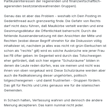
Partikularinteressen der regierenden und finanzwirtschaftlich-
agierenden besitzstandswahrenden Gruppen).
Genau das ist aber das Problem - weshalb ich Dein Posting im
Gedenkthread auch grenzwertig finde. Die Gefahr von Rechts
darf nicht dazu führen, daß Maulkörbe verteilt werden und eine
Gesinnungsdiktatur die Öffentlichkeit beherrscht. Durch die
fehlende Auseinandersetzung mit den Ansichten der Mitte und
Rechten (wobei dieser Begriff ohnehin für die Diskussion völlig
inhaltsleer ist, nachdem ja alles was nicht rot-grün-Eierkuchen ist
schon als "rechts" gilt) wird es solche Ausbrüche wie jener Frau
bei FB öfter geben. Im Gegenteil wird durch das Totschweigen
eher gefördert, daß sich hier eigene "Schutzräume" bilden in
denen die Leute reden dürfen, was sie meinen und nicht was
ihnen von oben vorgekaut wird. Diese Schutzräume werden aber
auch die Radikalisierung dieser ungehörten, politisch
totgeschwiegenen - und damit frustrierten - Gruppen fördern.
Das gilt für Rechts und Links genauso wie für die islamischen
Gemeinden.
In Schach halten, Verfassung wahren und dennoch die andere
Meinung akzeptieren. Das kann nunmal nicht jeder.