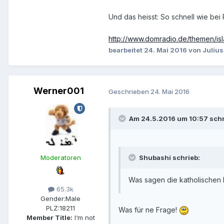
Und das heisst: So schnell wie bei
http://www.domradio.de/themen/isl
bearbeitet
24. Mai 2016
von Julius
Werner001
Geschrieben
24. Mai 2016
Am 24.5.2016 um 10:57 schr
Moderatoren
Shubashi schrieb:
Was sagen die katholischen 
65.3k
Gender:
Male
PLZ:
18211
Was für ne Frage!
Member Title:
I‘m not