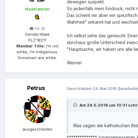
dewegen suspekt.
So jedenfalls mein Eindruck, nicht 
Moderatoren
Das scheint mir aber ein spezifisc
Wahrheit" erkannt hat und wechseln
65.3k
Gender:
Male
Ich selbst sehe das gemischt. Eine
PLZ:
18211
durchaus große Unterschied zwisc
Member Title:
I‘m not
"Hauptsache, wir haben uns alle li
white, I‘m indigenous.
Snowmen are white.
Werner
Petrus
Geschrieben
24. Mai 2016
(bearbeite
Am 24.5.2016 um 10:31 schr
Was sagen die katholischen Bi
ausgeschieden
************** (unangemessener A