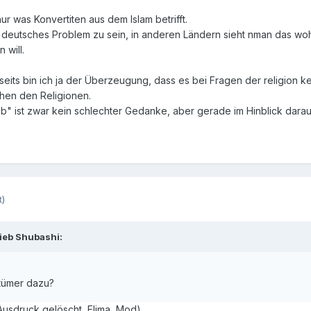
nur was Konvertiten aus dem Islam betrifft.
h deutsches Problem zu sein, in anderen Ländern sieht nman das wohl 
 will.
rseits bin ich ja der Überzeugung, dass es bei Fragen der religion k
hen den Religionen.
eb" ist zwar kein schlechter Gedanke, aber gerade im Hinblick darau
t)
ieb Shubashi:
stümer dazu?
usdruck gelöscht, Elima, Mod)