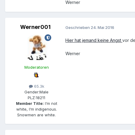
Werner
Werner001
Geschrieben
24. Mai 2016
Hier hat jemand keine Angst
vor d
Werner
Moderatoren
65.3k
Gender:
Male
PLZ:
18211
Member Title:
I‘m not
white, I‘m indigenous.
Snowmen are white.