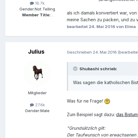
16.7k
Gender:
Not Telling
als ich damals konvertiert war, vo
Member Title:
.
meine Sachen zu packen, und zu 
bearbeitet
24. Mai 2016
von Elima
Julius
Geschrieben
24. Mai 2016
(bearbeite
Shubashi schrieb:
Was sagen die katholischen Bi
Mitglieder
Was für ne Frage!
27.6k
Gender:
Male
Zum Beispiel sagt dazu:
das Bistum
"Grundsätzlich gilt:
Der Taufwunsch von erwachsenen A