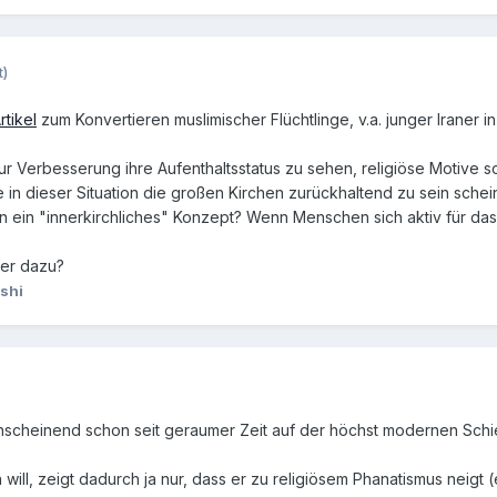
t)
rtikel
zum Konvertieren muslimischer Flüchtlinge, v.a. junger Iraner in 
ur Verbesserung ihre Aufenthaltsstatus zu sehen, religiöse Motive 
e in dieser Situation die großen Kirchen zurückhaltend zu sein sc
en ein "innerkirchliches" Konzept? Wenn Menschen sich aktiv für das 
mer dazu?
shi
anscheinend schon seit geraumer Zeit auf der höchst modernen Schie
ill, zeigt dadurch ja nur, dass er zu religiösem Phanatismus neigt (e