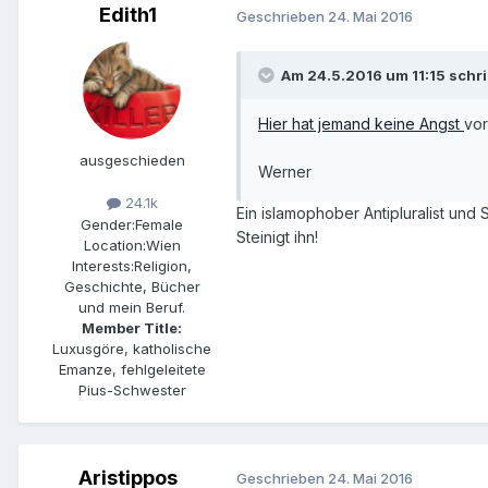
Edith1
Geschrieben
24. Mai 2016
Am 24.5.2016 um 11:15 schr
Hier hat jemand keine Angst
vor
ausgeschieden
Werner
24.1k
Ein islamophober Antipluralist und 
Gender:
Female
Steinigt ihn!
Location:
Wien
Interests:
Religion,
Geschichte, Bücher
und mein Beruf.
Member Title:
Luxusgöre, katholische
Emanze, fehlgeleitete
Pius-Schwester
Aristippos
Geschrieben
24. Mai 2016