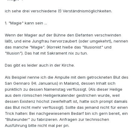
ich sehe drei verschiedene (!) Verständnismöglichkeiten.
1. "Magie" kann sein ...
Wenn der Magier auf der Bühne den Elefanten verschwinden
läßt, und eine Jungfrau hervorzaubert (oder umgekehrt), nennen
das manche "Magie". (Korrekt hieße das "Illusionist" und
"Illusion"). Das hat mit Sakrament nix zu tun.
Das gibt es leider auch in der Kirche.
Als Beispiel nenne ich die Ampulle mit dem getrockneten Blut des
San Gennaro (Hl. Januarius) in Mailand, dessen Inhalt sich
pünktlich zu dessen Namenstag verflüssigt. (Als dieser Heilige
aus dem römischen Heiligenkalender gestrichen wurde, weil
dessen Existenz höchst zweifelhaft ist, hatte sich prompt damals
das Blut nicht mehr verflüssigt). Sollte das jemand nicht für einen
Trick halten: Bei nachgewiesenem Bedarf bin ich gern bereit, ein
"Blutwunder" zu fabrizieren. Anfragen zur technischen
Ausführung bitte nicht mal per pn.