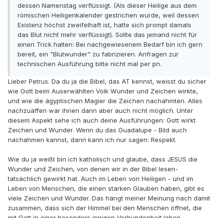
dessen Namenstag verflüssigt. (Als dieser Heilige aus dem
römischen Heiligenkalender gestrichen wurde, weil dessen
Existenz höchst zweifelhaft ist, hatte sich prompt damals
das Blut nicht mehr verflüssigt). Sollte das jemand nicht für
einen Trick halten: Bei nachgewiesenem Bedarf bin ich gern
bereit, ein "Blutwunder" zu fabrizieren. Anfragen zur
technischen Ausführung bitte nicht mal per pn.
Lieber Petrus. Da du ja die Bibel, das AT kennst, weisst du sicher
wie Gott beim Auserwählten Volk Wunder und Zeichen wirkte,
und wie die ägyptischen Magier die Zeichen nachahmten. Alles
nachzuäffen war ihnen dann aber auch nicht möglich. Unter
diesem Aspekt sehe ich auch deine Ausführungen: Gott wirkt
Zeichen und Wunder. Wenn du das Guadalupe - Bild auch
nachahmen kannst, dann kann ich nur sagen: Respekt.
Wie du ja weißt bin ich katholisch und glaube, dass JESUS die
Wunder und Zeichen, von denen wir in der Bibel lesen-
tatsächlich gewirkt hat. Auch im Leben von Heiligen - und im
Leben von Menschen, die einen starken Glauben haben, gibt es
viele Zeichen und Wunder. Das hängt meiner Meinung nach damit
zusammen, dass sich der Himmel bei den Menschen öffnet, die
mit Gott in einer besonders innigen Verbundenheit leben.