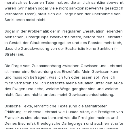
moralisch verbotenen Taten haben, die amtlich sanktionsbewehrt
wären (wir haben sogar viele nicht sanktionsbewehrte gesetzlich
verbotene Taten), stellt sich die Frage nach der Übernahme von
Sanktionen meist nicht.
Sogar in der Problematik der in irregulären Ehesituation lebenden
Menschen, Untergruppe zweitverheiratete, betont "das Lehramt"
in Gestalt der Glaubenskongregation und des Papstes mehrfach,
dass die Zurückweisung von der Eucharistie keine Sanktion (=
Strafe) sei.
Die Frage vom Zusammenhang zwischen Gewissen und Lehramt
ist immer eine Betrachtung des Einzelfalls. Mein Gewissen kann
und muss ich befragen, was ich tun oder lassen soll. Wie ich
mich verhalten soll. Ich betrachte meine Situation unter den Auge
des Ewigen und sehe, welche Wege gangbar sind und welche
nicht. Das und nichts anders meint Gewissensentscheidung.
Biblische Texte, lehramtliche Texte (und die Mariatroster
Erklärung ist ebenso Lehramt wie Humae Vitae, die Predigten von
Franziskus sind ebenso Lehramt wie die Predigten meines und
Deines Bischofs), theologische Darlegungen und auch ernsthafte
Diskussionen mit anderen Christen, sei es hier oder im wahren