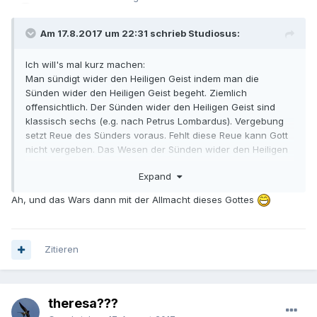
Am 17.8.2017 um 22:31 schrieb Studiosus:
Ich will's mal kurz machen:
Man sündigt wider den Heiligen Geist indem man die
Sünden wider den Heiligen Geist begeht. Ziemlich
offensichtlich. Der Sünden wider den Heiligen Geist sind
klassisch sechs (e.g. nach Petrus Lombardus). Vergebung
setzt Reue des Sünders voraus. Fehlt diese Reue kann Gott
nicht vergeben. Das Wesen der Sünden wider den Heiligen
Geist schließt Reue aus.
Expand
Das wäre die Kurzfassung.
Ah, und das Wars dann mit der Allmacht dieses Gottes
Der 1983er Katechismus nennt keine spezifischen Sünden
mehr.
Zitieren
Saluti cordiali,
Studiosus.
theresa???