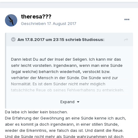
theresa???
Geschrieben
17. August 2017
Am 17.8.2017 um 23:15 schrieb Studiosus:
Dann lebst Du auf der Insel der Seligen. Ich kann mir das
sehr leicht vorstellen. Irgendwann, wenn man eine Sünde
(egal welche) beharrlich wiederholt, verstockt bzw.
verhärter der Mensch in der Sünde. Die Sünde wird zur
Normalität. Es ist dem Sünder nicht mehr möglich
tatsächliche Reue ob seines Fehlverhaltens zu entwickeln.
Kommt dann noch eine
Expand
"WirkommendochehalleindenHimmelundGottstraftnicht"-
Katechese dazu, dann fehlt sogar die unvollkommene Reue
Da lebe ich leider kein bisschen.
(atritio). Und dann kann es zum Schlimmsten kommen.
Die Erfahrung der Gewöhnung an eine Sünde kenne ich auch,
aber es kommt ja doch irgendwann, in einer stillen Stunde,
Die größe Gefahr ist immer, die Sünde lieben zu lernen,
wieder die Erkenntnis, wie falsch das ist. Und damit die Reue.
sodass sie nicht mehr als Sünde wahrgenommen wird. Das
Und die Sünde nicht mehr als Sünde wahrzunehmen ist doch