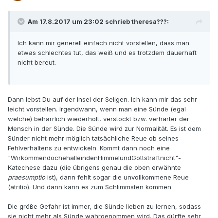
Am 17.8.2017 um 23:02 schrieb theresa???:
Ich kann mir generell einfach nicht vorstellen, dass man
etwas schlechtes tut, das weiß und es trotzdem dauerhaft
nicht bereut.
Dann lebst Du auf der Insel der Seligen. Ich kann mir das sehr
leicht vorstellen. Irgendwann, wenn man eine Sünde (egal
welche) beharrlich wiederholt, verstockt bzw. verhärter der
Mensch in der Sünde. Die Sünde wird zur Normalität. Es ist dem
Sünder nicht mehr möglich tatsächliche Reue ob seines
Fehlverhaltens zu entwickeln. Kommt dann noch eine
"WirkommendochehalleindenHimmelundGottstraftnicht"-
Katechese dazu (die übrigens genau die oben erwähnte
praesumptio
ist), dann fehlt sogar die unvollkommene Reue
(atritio). Und dann kann es zum Schlimmsten kommen.
Die größe Gefahr ist immer, die Sünde lieben zu lernen, sodass
sie nicht mehr als Sünde wahrgenommen wird. Das dürfte sehr