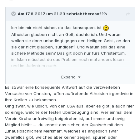
Am 17.8.2017 um 21:23 schrieb theresa???:
Ich bin mir nicht sicher, ob das konsequent ist
Atheisten glauben nicht an Gott, dachte ich. Und warum
wollen sie dann unbedingt gegen den Heiligen Geist, an den
sie gar nicht glauben, sündigen? Und warum soll das eine
sichere Methode sein? Das gilt doch nur fürs Christentum,
im Islam müsstest du das Problem noch mal anders lösen
und im Judentum auch.
Und warum wollt ihr, falls es ihn doch geben sollte, nichts
Expand
mit ihm zu tun haben?
Es ist/war eine konsequente Antwort auf die verzweifelten
Darüber hinaus ist das mit Sicherheit nur eine
Versuche von Christen, offen auftretende Atheisten irgendwie in
Interpretationsweise dessen, was Sünde gegen den
ihre Krallen zu bekommen.
Heiligen Geist ist.
Ging zwar, wie üblich, von den USA aus, aber es gibt ja auch hier
so einige, welche der festen Überzeugung sind, wer einmal dem
Verein Kirche unfreiwillig beigetreten ist, auf immer und ewig
Mitglied bleibt ... du kennst das sicher, der Quatsch mit dem
„unauslöschlichem Merkmal“, welches es angeblich zwar
zweifellos gibt, welches aber keiner zeigen, spüren oder