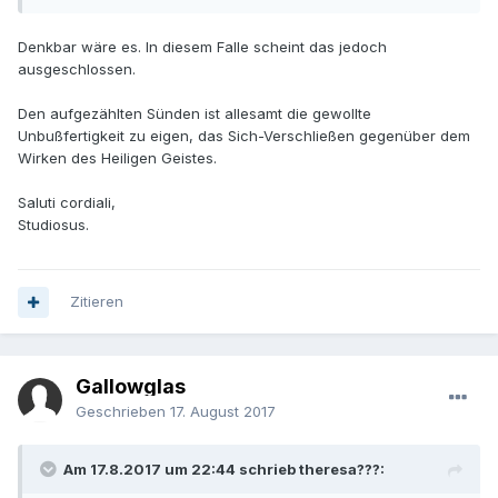
ein späteres Umdenken und dann auch eine echte Reue
nicht auszuschließen, mit Ausnahme der letzten vielleicht.
Denkbar wäre es. In diesem Falle scheint das jedoch
Es wäre ja z.B. denkbar, dass jemand die erkannte Wahrheit
ausgeschlossen.
zunächst zurückweist, z.B. um tun zu können, was er will,
und er sich dann aber doch irgendwann eingesteht, dass
Den aufgezählten Sünden ist allesamt die gewollte
falsch war, was er getan hat und dann ehrlich bereut, diese
Unbußfertigkeit zu eigen, das Sich-Verschließen gegenüber dem
Wahrheit zurückgewiesen zu haben.
Wirken des Heiligen Geistes.
Und warum Verzweiflung am Heil eine Sünde ist, ist mir
auch nicht klar. Das ist doch furchtbar, niemand verzweifelt
Saluti cordiali,
freiwillig am Heil.
Studiosus.
Zitieren
Gallowglas
Geschrieben
17. August 2017
Am 17.8.2017 um 22:44 schrieb theresa???: