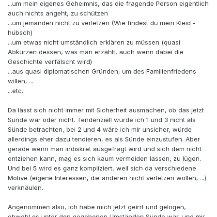
...um mein eigenes Geheimnis, das die fragende Person eigentlich
auch nichts angeht, zu schützen
...um jemanden nicht zu verletzen (Wie findest du mein Kleid -
hübsch)
...um etwas nicht umständlich erklären zu müssen (quasi
Abkürzen dessen, was man erzählt, auch wenn dabei die
Geschichte verfälscht wird)
...aus quasi diplomatischen Gründen, um des Familienfriedens
willen, ...
...etc.
Da lässt sich nicht immer mit Sicherheit ausmachen, ob das jetzt
Sünde war oder nicht. Tendenziell würde ich 1 und 3 nicht als
Sünde betrachten, bei 2 und 4 wäre ich mir unsicher, würde
allerdings eher dazu tendieren, es als Sünde einzustufen. Aber
gerade wenn man indiskret ausgefragt wird und sich dem nicht
entziehen kann, mag es sich kaum vermeiden lassen, zu lügen.
Und bei 5 wird es ganz kompliziert, weil sich da verschiedene
Motive (eigene Interessen, die anderen nicht verletzen wollen, ...)
verknäulen.
Angenommen also, ich habe mich jetzt geirrt und gelogen,
obwohl es unter den gegebenen Umständen Sünde war, und mir