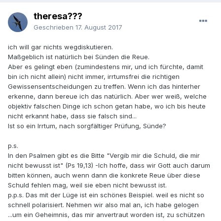
theresa???
Geschrieben
17. August 2017
ich will gar nichts wegdiskutieren.
Maßgeblich ist natürlich bei Sünden die Reue.
Aber es gelingt eben (zumindestens mir, und ich fürchte, damit
bin ich nicht allein) nicht immer, irrtumsfrei die richtigen
Gewissensentscheidungen zu treffen. Wenn ich das hinterher
erkenne, dann bereue ich das natürlich. Aber wer weiß, welche
objektiv falschen Dinge ich schon getan habe, wo ich bis heute
nicht erkannt habe, dass sie falsch sind...
Ist so ein Irrtum, nach sorgfältiger Prüfung, Sünde?
p.s.
In den Psalmen gibt es die Bitte "Vergib mir die Schuld, die mir
nicht bewusst ist" (Ps 19,13) -Ich hoffe, dass wir Gott auch darum
bitten können, auch wenn dann die konkrete Reue über diese
Schuld fehlen mag, weil sie eben nicht bewusst ist.
p.p.s. Das mit der Lüge ist ein schönes Beispiel. weil es nicht so
schnell polarisiert. Nehmen wir also mal an, ich habe gelogen
...um ein Geheimnis, das mir anvertraut worden ist, zu schützen