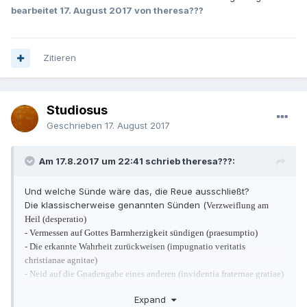
bearbeitet
17. August 2017
von theresa???
Zitieren
Studiosus
Geschrieben
17. August 2017
Am 17.8.2017 um 22:41 schrieb theresa???:
Und welche Sünde wäre das, die Reue ausschließt?
Die klassischerweise genannten Sünden (
Verzweiflung am
Heil (desperatio)
- Vermessen auf Gottes Barmherzigkeit sündigen (praesumptio)
- Die erkannte Wahrheit zurückweisen (impugnatio veritatis
christianae agnitae)
- Neid auf die Gnadengabe eines anderen (invidentia fraternae gratiae)
- Verstockung in
den
Sünden (obstinatio)
Expand
.) scheinen mir
- Unbußfertig bleiben bis zum Tod (impoenitentia)