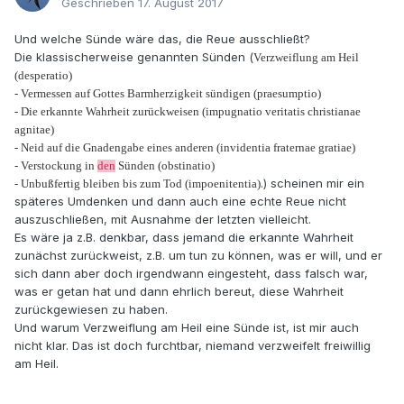
Geschrieben
17. August 2017
Und welche Sünde wäre das, die Reue ausschließt?
Die klassischerweise genannten Sünden (
Verzweiflung am Heil
(desperatio)
- Vermessen auf Gottes Barmherzigkeit sündigen (praesumptio)
- Die erkannte Wahrheit zurückweisen (impugnatio veritatis christianae
agnitae)
- Neid auf die Gnadengabe eines anderen (invidentia fraternae gratiae)
- Verstockung in
den
Sünden (obstinatio)
.) scheinen mir ein
- Unbußfertig bleiben bis zum Tod (impoenitentia)
späteres Umdenken und dann auch eine echte Reue nicht
auszuschließen, mit Ausnahme der letzten vielleicht.
Es wäre ja z.B. denkbar, dass jemand die erkannte Wahrheit
zunächst zurückweist, z.B. um tun zu können, was er will, und er
sich dann aber doch irgendwann eingesteht, dass falsch war,
was er getan hat und dann ehrlich bereut, diese Wahrheit
zurückgewiesen zu haben.
Und warum Verzweiflung am Heil eine Sünde ist, ist mir auch
nicht klar. Das ist doch furchtbar, niemand verzweifelt freiwillig
am Heil.