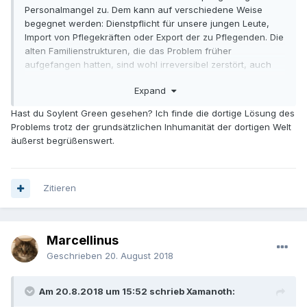
Personalmangel zu. Dem kann auf verschiedene Weise
begegnet werden: Dienstpflicht für unsere jungen Leute,
Import von Pflegekräften oder Export der zu Pflegenden. Die
alten Familienstrukturen, die das Problem früher
aufgefangen hatten, sind wohl irreversibel zerstört, auch
die katholischen Pflegekongregationen und Brüderorden
Expand
sind wegen Überalterung nicht mehr leistungsfähig. Die
schöne neue Welt hat eben auch Nachteile.
Hast du Soylent Green gesehen? Ich finde die dortige Lösung des
Problems trotz der grundsätzlichen Inhumanität der dortigen Welt
äußerst begrüßenswert.
Zitieren
Marcellinus
Geschrieben
20. August 2018
Am 20.8.2018 um 15:52 schrieb Xamanoth: