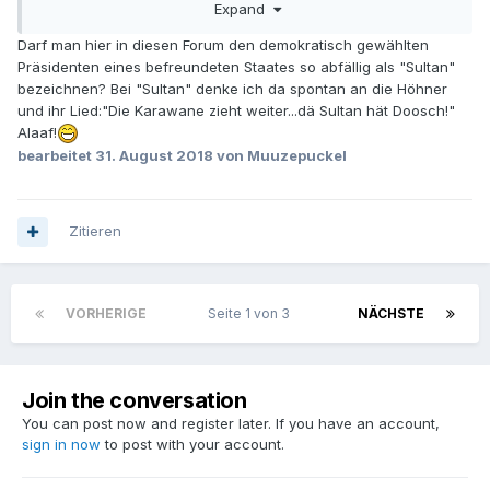
Expand
werden wird, um die türkische Wirtschaft aufzupäppeln.
Denn sonst sorgt Erdogan dafür, dass sich das wiederholt,
Darf man hier in diesen Forum den demokratisch gewählten
dem es alternativlos verboten worden ist, sich zu
Präsidenten eines befreundeten Staates so abfällig als "Sultan"
wiederholen.
bezeichnen? Bei "Sultan" denke ich da spontan an die Höhner
und ihr Lied:"Die Karawane zieht weiter...dä Sultan hät Doosch!"
Alaaf!
bearbeitet
31. August 2018
von Muuzepuckel
Zitieren
VORHERIGE
Seite 1 von 3
NÄCHSTE
Join the conversation
You can post now and register later. If you have an account,
sign in now
to post with your account.