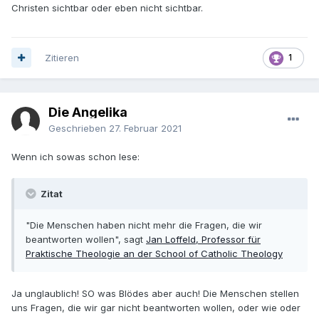
management".
Christen sichtbar oder eben nicht sichtbar.
Soalnge die Kirche das hierzulande nicht versteht, solange
sie ihre Energie vor allem in soziologische, "phänotypische"
und strukturelle Änderungen packt, mag das kurzfristige
Zitieren
1
Erfolge liefern, aber nachhaltig ist davon nichts.
Ich weiß, auch hier im Forum wird behauptet, die Kirche
Die Angelika
würde den Menschen durch manche Strukturen oder
Geschrieben
27. Februar 2021
Lehren systematisch den Weg zu Jesus versperren. Doch
anhand von Beispielen konnte mir das noch keiner belegen.
Wenn ich sowas schon lese:
Keiner wird aus der Hl. Messe geschmissen, keiner aus dem
Beichtstuhl geworfen, keinem die Bibel verboten.
Zitat
Es geht nur um Jesus. Nur, nur, nur. Und sein Name wird
nicht einmal erwähnt ...
"Die Menschen haben nicht mehr die Fragen, die wir
beantworten wollen", sagt
Jan Loffeld, Professor für
Praktische Theologie an der School of Catholic Theology
Ja unglaublich! SO was Blödes aber auch! Die Menschen stellen
uns Fragen, die wir gar nicht beantworten wollen, oder wie oder