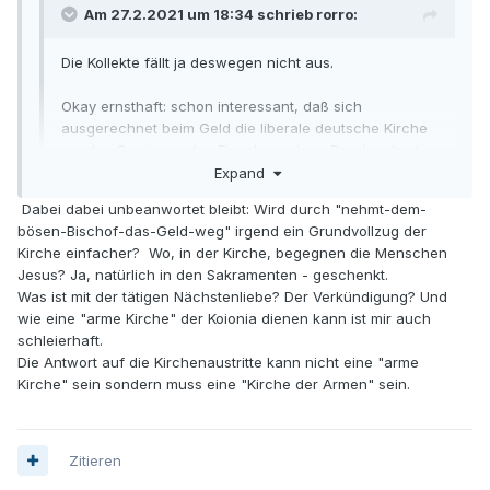
Am 27.2.2021 um 18:34 schrieb rorro:
Die Kollekte fällt ja deswegen nicht aus.
Okay ernsthaft: schon interessant, daß sich
ausgerechnet beim Geld die liberale deutsche Kirche
um das Gewissen des Einzelnen einen Dreck schert.
Expand
Ist halt für die Kirchen deutscher Zunge das höchste
Dabei dabei unbeanwortet bleibt: Wird durch "nehmt-dem-
Sakrament.
bösen-Bischof-das-Geld-weg" irgend ein Grundvollzug der
Expand
Kirche einfacher? Wo, in der Kirche, begegnen die Menschen
Ich stelle nur einmal sachlich fest, dass es immer nur
Jesus? Ja, natürlich in den Sakramenten - geschenkt.
die reaktionären Kreise in der Kirche sind, die mit Austritt
Was ist mit der tätigen Nächstenliebe? Der Verkündigung? Und
und nehmt-dem-bösen-Bischof-das-Geld weg drohen -
wie eine "arme Kirche" der Koionia dienen kann ist mir auch
jene Kreise, die den synodalen Weg begrüßen, haben
schleierhaft.
bisher nicht damit gedroht.
Die Antwort auf die Kirchenaustritte kann nicht eine "arme
Kirche" sein sondern muss eine "Kirche der Armen" sein.
Zitieren