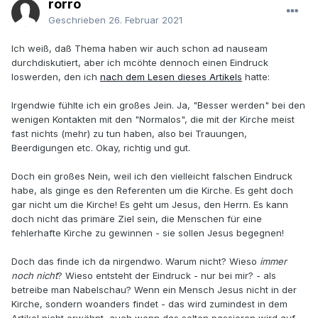
rorro
Geschrieben
26. Februar 2021
Ich weiß, daß Thema haben wir auch schon ad nauseam
durchdiskutiert, aber ich mcöhte dennoch einen Eindruck
loswerden, den ich
nach dem Lesen dieses Artikels
hatte:
Irgendwie fühlte ich ein großes Jein. Ja, "Besser werden" bei den
wenigen Kontakten mit den "Normalos", die mit der Kirche meist
fast nichts (mehr) zu tun haben, also bei Trauungen,
Beerdigungen etc. Okay, richtig und gut.
Doch ein großes Nein, weil ich den vielleicht falschen Eindruck
habe, als ginge es den Referenten um die Kirche. Es geht doch
gar nicht um die Kirche! Es geht um Jesus, den Herrn. Es kann
doch nicht das primäre Ziel sein, die Menschen für eine
fehlerhafte Kirche zu gewinnen - sie sollen Jesus begegnen!
Doch das finde ich da nirgendwo. Warum nicht? Wieso
immer
noch nicht
? Wieso entsteht der Eindruck - nur bei mir? - als
betreibe man Nabelschau? Wenn ein Mensch Jesus nicht in der
Kirche, sondern woanders findet - das wird zumindest in dem
Artikel nicht erwähnt, auch wenn das selten passieren wird auf