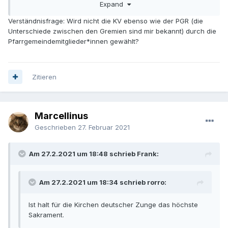
Expand
Unsere KV springt z.B. sofort im Dreieck, wenn sie nur das
Wort "Holzwurm" hören. Es gibt auch Geschichten aus
Verständnisfrage: Wird nicht die KV ebenso wie der PGR (die
meiner Gemeinde, dass man traditionell einem Pfarrer
Unterschiede zwischen den Gremien sind mir bekannt) durch die
eingeheizt hat, wenn er Sachen durchsetzen wollte, die den
Pfarrgemeindemitglieder*innen gewählt?
Leuten vor Ort nicht gepasst haben. Dabei ging es nicht
ums Seelenheil, sondern darum, wie mit den historisch
wertvollen Gütern der Gemeinde umgegangen wird.
Zitieren
Grundlage der KV ist aber das Mitspracherecht der
Steuer*zahlerinnen. Die sind übrigens auch bei
Personalentscheidungen involviert. KV-Arbeit ist viel Arbeit
Marcellinus
und ich habe Respekt vor denen, auch wenn ich schon oft
Geschrieben
27. Februar 2021
mit ihren Entscheidungen nicht einverstanden war und eine
geweißelte Kirchenwand mehr Priorität hatte als eine
funktionierende Lautsprecheranlage in der Kirche, die auch
Am 27.2.2021 um 18:48 schrieb Frank:
für Musik taugt.
Am 27.2.2021 um 18:34 schrieb rorro:
Ist halt für die Kirchen deutscher Zunge das höchste
Sakrament.