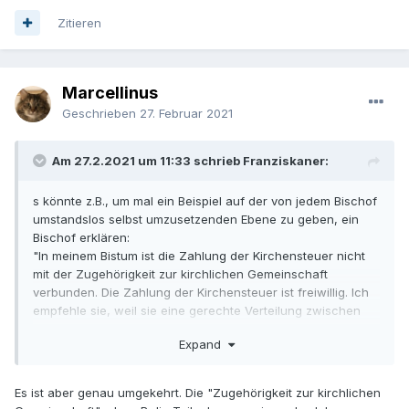
Zitieren
Marcellinus
Geschrieben
27. Februar 2021
Am 27.2.2021 um 11:33 schrieb Franziskaner:
s könnte z.B., um mal ein Beispiel auf der von jedem Bischof
umstandslos selbst umzusetzenden Ebene zu geben, ein
Bischof erklären:
"In meinem Bistum ist die Zahlung der Kirchensteuer nicht
mit der Zugehörigkeit zur kirchlichen Gemeinschaft
verbunden. Die Zahlung der Kirchensteuer ist freiwillig. Ich
empfehle sie, weil sie eine gerechte Verteilung zwischen
armen und reichen Gemeinden ermöglichst, aber sie ist
Expand
keine Bedingung. Wer wirklich aus der Kirche austreten
möchte, schreibt bitte einen formlosen Brief an den
zuständigen Ortspfarrer oder das Generalvikariat."
Es ist aber genau umgekehrt. Die "Zugehörigkeit zur kirchlichen