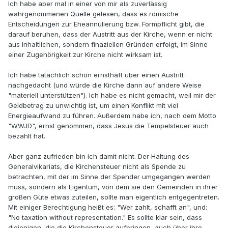
Ich habe aber mal in einer von mir als zuverlässig
wahrgenommenen Quelle gelesen, dass es römische
Entscheidungen zur Eheannulierung bzw. Formpflicht gibt, die
darauf beruhen, dass der Austritt aus der Kirche, wenn er nicht
aus inhaltlichen, sondern finaziellen Gründen erfolgt, im Sinne
einer Zugehörigkeit zur Kirche nicht wirksam ist.
Ich habe tatächlich schon ernsthaft über einen Austritt
nachgedacht (und würde die Kirche dann auf andere Weise
"materiell unterstützen"). Ich habe es nicht gemacht, weil mir der
Geldbetrag zu unwichtig ist, um einen Konflikt mit viel
Energieaufwand zu führen. Außerdem habe ich, nach dem Motto
"WWJD", ernst genommen, dass Jesus die Tempelsteuer auch
bezahlt hat.
Aber ganz zufrieden bin ich damit nicht. Der Haltung des
Generalvikariats, die Kirchensteuer nicht als Spende zu
betrachten, mit der im Sinne der Spender umgegangen werden
muss, sondern als Eigentum, von dem sie den Gemeinden in ihrer
großen Güte etwas zuteilen, sollte man eigentlich entgegentreten.
Mit einiger Berechtigung heißt es: "Wer zahlt, schafft an", und:
"No taxation without representation." Es sollte klar sein, dass
diejenigen, die die Kirchensteuer aufbringen, auch über ihre