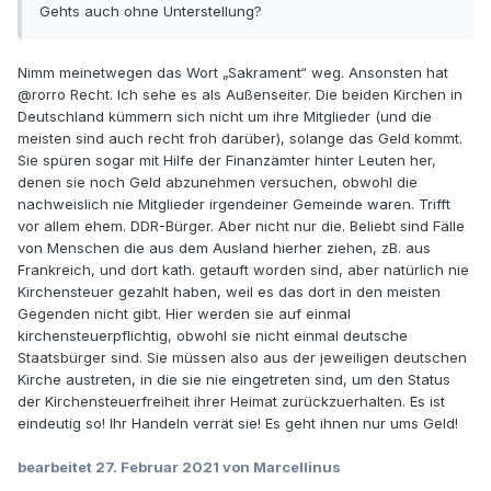
Gehts auch ohne Unterstellung?
Nimm meinetwegen das Wort „Sakrament“ weg. Ansonsten hat
@rorro
Recht. Ich sehe es als Außenseiter. Die beiden Kirchen in
Deutschland kümmern sich nicht um ihre Mitglieder (und die
meisten sind auch recht froh darüber), solange das Geld kommt.
Sie spüren sogar mit Hilfe der Finanzämter hinter Leuten her,
denen sie noch Geld abzunehmen versuchen, obwohl die
nachweislich nie Mitglieder irgendeiner Gemeinde waren. Trifft
vor allem ehem. DDR-Bürger. Aber nicht nur die. Beliebt sind Fälle
von Menschen die aus dem Ausland hierher ziehen, zB. aus
Frankreich, und dort kath. getauft worden sind, aber natürlich nie
Kirchensteuer gezahlt haben, weil es das dort in den meisten
Gegenden nicht gibt. Hier werden sie auf einmal
kirchensteuerpflichtig, obwohl sie nicht einmal deutsche
Staatsbürger sind. Sie müssen also aus der jeweiligen deutschen
Kirche austreten, in die sie nie eingetreten sind, um den Status
der Kirchensteuerfreiheit ihrer Heimat zurückzuerhalten. Es ist
eindeutig so! Ihr Handeln verrät sie! Es geht ihnen nur ums Geld!
bearbeitet
27. Februar 2021
von Marcellinus