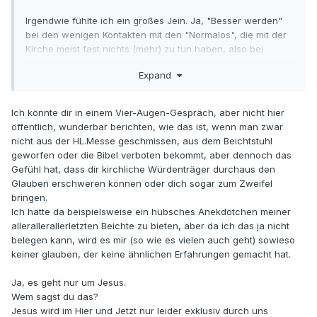
Irgendwie fühlte ich ein großes Jein. Ja, "Besser werden"
bei den wenigen Kontakten mit den "Normalos", die mit der
Kirche meist fast nichts (mehr) zu tun haben, also bei
Trauungen, Beerdigungen etc. Okay, richtig und gut.
Expand
Doch ein großes Nein, weil ich den vielleicht falschen
Eindruck habe, als ginge es den Referenten um die Kirche.
Ich könnte dir in einem Vier-Augen-Gespräch, aber nicht hier
Es geht doch gar nicht um die Kirche! Es geht um Jesus,
öffentlich, wunderbar berichten, wie das ist, wenn man zwar
den Herrn. Es kann doch nicht das primäre Ziel sein, die
nicht aus der HL.Messe geschmissen, aus dem Beichtstuhl
Menschen für eine fehlerhafte Kirche zu gewinnen - sie
geworfen oder die Bibel verboten bekommt, aber dennoch das
sollen Jesus begegnen!
Gefühl hat, dass dir kirchliche Würdenträger durchaus den
Glauben erschweren können oder dich sogar zum Zweifel
Doch das finde ich da nirgendwo. Warum nicht? Wieso
bringen.
immer noch nicht
? Wieso entsteht der Eindruck - nur bei
Ich hätte da beispielsweise ein hübsches Anekdötchen meiner
mir? - als betreibe man Nabelschau? Wenn ein Mensch
allerallerallerletzten Beichte zu bieten, aber da ich das ja nicht
Jesus nicht in der Kirche, sondern woanders findet - das
belegen kann, wird es mir (so wie es vielen auch geht) sowieso
wird zumindest in dem Artikel nicht erwähnt, auch wenn
keiner glauben, der keine ähnlichen Erfahrungen gemacht hat.
das selten passieren wird auf die ganze Masse bezogen -
wer sind wir zu urteilen?
Ja, es geht nur um Jesus.
Wem sagst du das?
Wie sagt ein amerik. Priester gerne "I'm in sales, not in
Jesus wird im Hier und Jetzt nur leider exklusiv durch uns