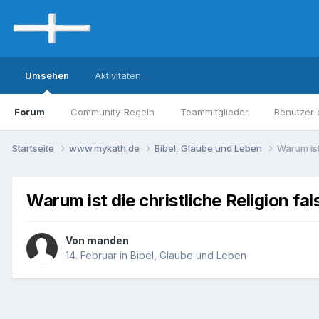
Umsehen
Aktivitäten
Forum
Community-Regeln
Teammitglieder
Benutzer 
Startseite
www.mykath.de
Bibel, Glaube und Leben
Warum ist
Warum ist die christliche Religion fal
Von manden
14. Februar
in
Bibel, Glaube und Leben