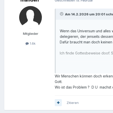
Geschrieben
15. Februar
Am 14.2.2026 um 20:01 schr
Wenn das Universum und alles 
Mitglieder
delegieren, der jenseits dessen
Dafür braucht man doch keinen 
1.6k
Ich finde Gottesbeweise doof. S
Glauben kann man doch trotzd
Wir Menschen können doch erkenne
Gott.
Wo ist das Problem ? D U machst da
Zitieren