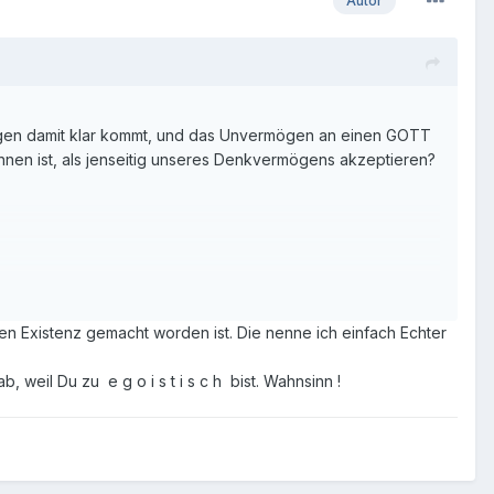
Autor
ögen damit klar kommt, und das Unvermögen an einen GOTT
innen ist, als jenseitig unseres Denkvermögens akzeptieren?
 Existenz gemacht worden ist. Die nenne ich einfach Echter
weil Du zu e g o i s t i s c h bist. Wahnsinn !