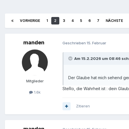
VORHERIGE
1
2
3
4
5
6
7
NÄCHSTE
manden
Geschrieben
15. Februar
Am 15.2.2026 um 08:46 schr
Der Glaube hat mich sehend ge
Mitglieder
SteRo, die Wahrheit ist : dein Gla
1.6k
Zitieren
manden