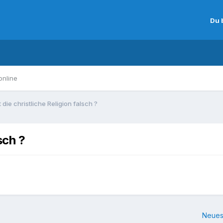
Du 
online
 die christliche Religion falsch ?
sch ?
Neues