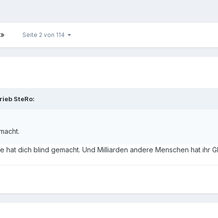
Seite 2 von 114
ieb SteRo:
macht.
ube hat dich blind gemacht. Und Milliarden andere Menschen hat ihr