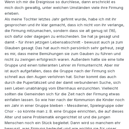
Wenn ich mir die Ereignisse so durchlese, dann erschrickt es
mich doch gewaltig, unter welchen Umständen viele ihre Firmung
erleben.
Als meine Tochter letztes Jahr gefirmt wurde, habe ich mit ihr
gesprochen und ihr klar gemacht, dass ich nicht von ihr verlange,
die Firmung mitzumachen, sondern dass sie alt genug ist (16),
sich dafür oder dagegen zu entscheiden. Sie hat ja gesagt und
damit - für ihren jetzigen Lebensabschnitt - bewusst auch ja zum
Glauben gesagt. Das hat auch mich persönlich sehr gefreut, zeigt
es mir, dass meine Bemühungen sie zum Gauben zu führen und
nicht zu zwingen erfolgreich waren. Außerdem hatte síe eine tolle
Gruppe und einen tolleranten Lehrer im Firmunterricht. Aber mir
ist auch aufgefallen, dass die Gruppe nach der Firmung sich
schnell aus den Augen verlohren hat. Sicher kommt das auch
durch die Pupertätszeit und der damit verbundenen Suche, sich
sein Leben unabhängig vom Elternhaus einzurichten. Vielleicht
sollten die Gemeinden sich für die Zeit nach der Firmung etwas
einfallen lassen. So wie hier nach der Kommunion die Kinder noch
ein Jahr in einer Gruppe bleiben - Messdiener, Spielegruppe oder
Chor - so könnte man z. B. eine Gruppe einrichten, die auf dieses
Alter und seine Problematik eingerichtet ist und die jungen
Menschen noch ein Stück begleitet. Dann wird so manchem ehr
bewusst, was Firmung bedeutet und wie wichtig sie für unser