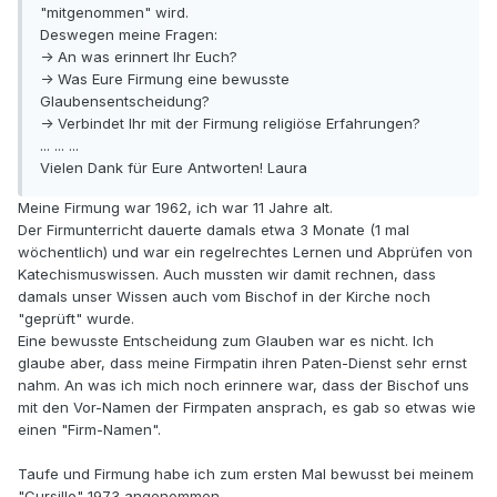
"mitgenommen" wird.
Deswegen meine Fragen:
-> An was erinnert Ihr Euch?
-> Was Eure Firmung eine bewusste
Glaubensentscheidung?
-> Verbindet Ihr mit der Firmung religiöse Erfahrungen?
... ... ...
Vielen Dank für Eure Antworten! Laura
Meine Firmung war 1962, ich war 11 Jahre alt.
Der Firmunterricht dauerte damals etwa 3 Monate (1 mal
wöchentlich) und war ein regelrechtes Lernen und Abprüfen von
Katechismuswissen. Auch mussten wir damit rechnen, dass
damals unser Wissen auch vom Bischof in der Kirche noch
"geprüft" wurde.
Eine bewusste Entscheidung zum Glauben war es nicht. Ich
glaube aber, dass meine Firmpatin ihren Paten-Dienst sehr ernst
nahm. An was ich mich noch erinnere war, dass der Bischof uns
mit den Vor-Namen der Firmpaten ansprach, es gab so etwas wie
einen "Firm-Namen".
Taufe und Firmung habe ich zum ersten Mal bewusst bei meinem
"Cursillo" 1973 angenommen.