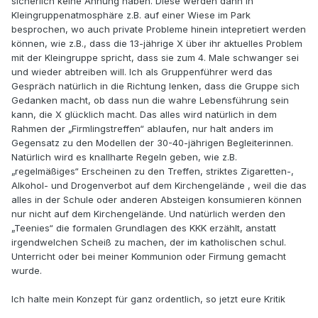
sicherlich keine Ahnung haben. Diese werden dann in
Kleingruppenatmosphäre z.B. auf einer Wiese im Park
besprochen, wo auch private Probleme hinein intepretiert werden
können, wie z.B., dass die 13-jährige X über ihr aktuelles Problem
mit der Kleingruppe spricht, dass sie zum 4. Male schwanger sei
und wieder abtreiben will. Ich als Gruppenführer werd das
Gespräch natürlich in die Richtung lenken, dass die Gruppe sich
Gedanken macht, ob dass nun die wahre Lebensführung sein
kann, die X glücklich macht. Das alles wird natürlich in dem
Rahmen der „Firmlingstreffen“ ablaufen, nur halt anders im
Gegensatz zu den Modellen der 30-40-jährigen Begleiterinnen.
Natürlich wird es knallharte Regeln geben, wie z.B.
„regelmäßiges“ Erscheinen zu den Treffen, striktes Zigaretten-,
Alkohol- und Drogenverbot auf dem Kirchengelände , weil die das
alles in der Schule oder anderen Absteigen konsumieren können
nur nicht auf dem Kirchengelände. Und natürlich werden den
„Teenies“ die formalen Grundlagen des KKK erzählt, anstatt
irgendwelchen Scheiß zu machen, der im katholischen schul.
Unterricht oder bei meiner Kommunion oder Firmung gemacht
wurde.
Ich halte mein Konzept für ganz ordentlich, so jetzt eure Kritik