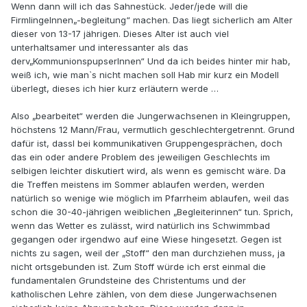
Wenn dann will ich das Sahnestück. Jeder/jede will die
FirmlingeInnen„-begleitung“ machen. Das liegt sicherlich am Alter
dieser von 13-17 jährigen. Dieses Alter ist auch viel
unterhaltsamer und interessanter als das
derv„KommunionspupserInnen“ Und da ich beides hinter mir hab,
weiß ich, wie man`s nicht machen soll Hab mir kurz ein Modell
überlegt, dieses ich hier kurz erläutern werde …
Also „bearbeitet“ werden die Jungerwachsenen in Kleingruppen,
höchstens 12 Mann/Frau, vermutlich geschlechtergetrennt. Grund
dafür ist, dassl bei kommunikativen Gruppengesprächen, doch
das ein oder andere Problem des jeweiligen Geschlechts im
selbigen leichter diskutiert wird, als wenn es gemischt wäre. Da
die Treffen meistens im Sommer ablaufen werden, werden
natürlich so wenige wie möglich im Pfarrheim ablaufen, weil das
schon die 30-40-jährigen weiblichen „Begleiterinnen“ tun. Sprich,
wenn das Wetter es zulässt, wird natürlich ins Schwimmbad
gegangen oder irgendwo auf eine Wiese hingesetzt. Gegen ist
nichts zu sagen, weil der „Stoff“ den man durchziehen muss, ja
nicht ortsgebunden ist. Zum Stoff würde ich erst einmal die
fundamentalen Grundsteine des Christentums und der
katholischen Lehre zählen, von dem diese Jungerwachsenen