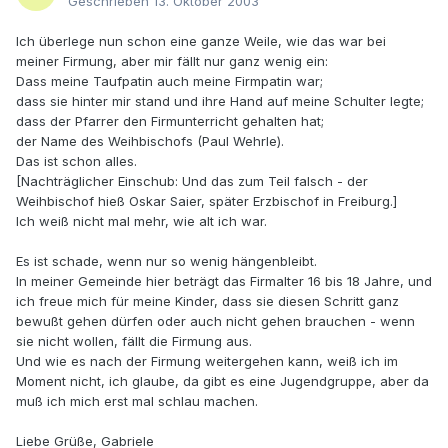
Geschrieben
13. Oktober 2003
Ich überlege nun schon eine ganze Weile, wie das war bei
meiner Firmung, aber mir fällt nur ganz wenig ein:
Dass meine Taufpatin auch meine Firmpatin war;
dass sie hinter mir stand und ihre Hand auf meine Schulter legte;
dass der Pfarrer den Firmunterricht gehalten hat;
der Name des Weihbischofs (Paul Wehrle).
Das ist schon alles.
[Nachträglicher Einschub: Und das zum Teil falsch - der
Weihbischof hieß Oskar Saier, später Erzbischof in Freiburg.]
Ich weiß nicht mal mehr, wie alt ich war.
Es ist schade, wenn nur so wenig hängenbleibt.
In meiner Gemeinde hier beträgt das Firmalter 16 bis 18 Jahre, und
ich freue mich für meine Kinder, dass sie diesen Schritt ganz
bewußt gehen dürfen oder auch nicht gehen brauchen - wenn
sie nicht wollen, fällt die Firmung aus.
Und wie es nach der Firmung weitergehen kann, weiß ich im
Moment nicht, ich glaube, da gibt es eine Jugendgruppe, aber da
muß ich mich erst mal schlau machen.
Liebe Grüße, Gabriele