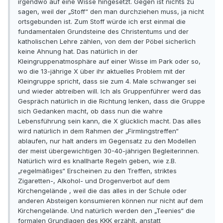
irgendwo auf eine Wisse hingesetzt. Gegen ist nichts zu
sagen, weil der „Stoff“ den man durchziehen muss, ja nicht
ortsgebunden ist. Zum Stoff würde ich erst einmal die
fundamentalen Grundsteine des Christentums und der
katholischen Lehre zählen, von dem der Pöbel sicherlich
keine Ahnung hat. Das natürlich in der
Kleingruppenatmosphäre auf einer Wisse im Park oder so,
wo die 13-jährige X über ihr aktuelles Problem mit der
Kleingruppe spricht, dass sie zum 4. Male schwanger sei
und wieder abtreiben will. Ich als Gruppenführer werd das
Gespräch natürlich in die Richtung lenken, dass die Gruppe
sich Gedanken macht, ob dass nun die wahre
Lebensführung sein kann, die X glücklich macht. Das alles
wird natürlich in dem Rahmen der „Firmlingstreffen“
ablaufen, nur halt anders im Gegensatz zu den Modellen
der meist übergewichtigen 30-40-jährigen Begleiterinnen.
Natürlich wird es knallharte Regeln geben, wie z.B.
„regelmäßiges“ Erscheinen zu den Treffen, striktes
Zigaretten-, Alkohol- und Drogenverbot auf dem
Kirchengelände , weil die das alles in der Schule oder
anderen Absteigen konsumieren können nur nicht auf dem
Kirchengelände. Und natürlich werden den „Teenies“ die
formalen Grundlagen des KKK erzählt, anstatt