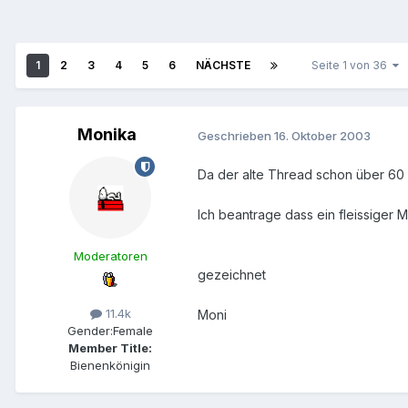
1
2
3
4
5
6
NÄCHSTE
Seite 1 von 36
Monika
Geschrieben
16. Oktober 2003
Da der alte Thread schon über 60 
Ich beantrage dass ein fleissiger
Moderatoren
gezeichnet
11.4k
Moni
Gender:
Female
Member Title:
Bienenkönigin