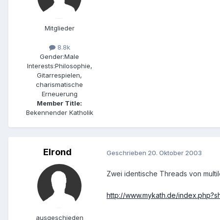
Mitglieder
8.8k
Gender:
Male
Interests:
Philosophie,
Gitarrespielen,
charismatische
Erneuerung
Member Title:
Bekennender Katholik
Elrond
Geschrieben
20. Oktober 2003
Zwei identische Threads von multi
http://www.mykath.de/index.php?
ausgeschieden