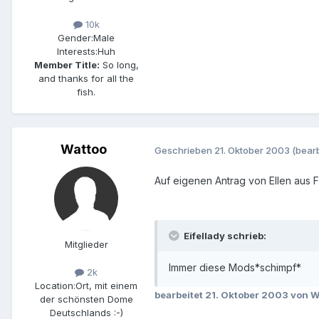
10k
Gender:
Male
Interests:
Huh
Member Title:
So long,
and thanks for all the
fish.
Wattoo
Geschrieben
21. Oktober 2003
(bearb
Auf eigenen Antrag von Ellen aus
Eifellady schrieb:
Mitglieder
Immer diese Mods*schimpf*
2k
Location:
Ort, mit einem
bearbeitet
21. Oktober 2003
von W
der schönsten Dome
Deutschlands :-)