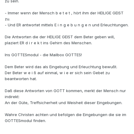
zu sein.
- Immer wenn der Mensch b e t e t , hört ihm der HEILIGE GEIST
zu.
- Und ER antwortet mittels E i n g e b u n g e n und Erleuchtungen.
Die Antworten die der HEILIGE GEIST dem Beter geben will,
plaziert ER d i r e k t ins Gehirn des Menschen.
Ins GOTTESmodul - die Mailbox GOTTES!
Dem Beter wird das als Eingebung und Erleuchtung bewußt.
Der Beter w e i ß auf einmal, w i e er sich sein Gebet zu
beantworten hat.
Daß diese Antworten von GOTT kommen, merkt der Mensch nur
indirekt:
An der Güte, Treffsicherheit und Weisheit dieser Eingebungen.
Wahre Christen achten und befolgen die Eingebungen die sie im
GOTTESmodul finden.