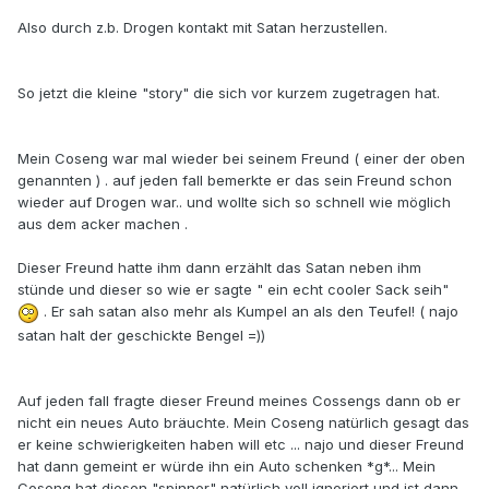
Also durch z.b. Drogen kontakt mit Satan herzustellen.
So jetzt die kleine "story" die sich vor kurzem zugetragen hat.
Mein Coseng war mal wieder bei seinem Freund ( einer der oben
genannten ) . auf jeden fall bemerkte er das sein Freund schon
wieder auf Drogen war.. und wollte sich so schnell wie möglich
aus dem acker machen .
Dieser Freund hatte ihm dann erzählt das Satan neben ihm
stünde und dieser so wie er sagte " ein echt cooler Sack seih"
. Er sah satan also mehr als Kumpel an als den Teufel! ( najo
satan halt der geschickte Bengel =))
Auf jeden fall fragte dieser Freund meines Cossengs dann ob er
nicht ein neues Auto bräuchte. Mein Coseng natürlich gesagt das
er keine schwierigkeiten haben will etc ... najo und dieser Freund
hat dann gemeint er würde ihn ein Auto schenken *g*... Mein
Coseng hat diesen "spinner" natürlich voll ignoriert und ist dann