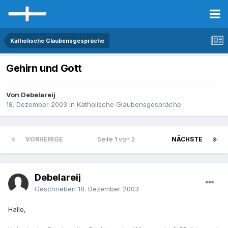
Katholische Glaubensgespräche
Gehirn und Gott
Von Debelareij
18. Dezember 2003
in
Katholische Glaubensgespräche
VORHERIGE
Seite 1 von 2
NÄCHSTE
Debelareij
Geschrieben
18. Dezember 2003
Hallo,