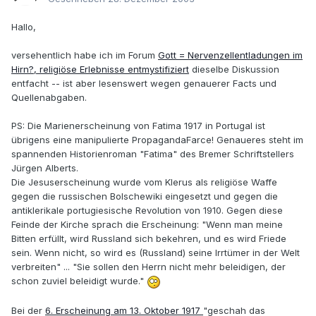
Hallo,
versehentlich habe ich im Forum
Gott = Nervenzellentladungen im
Hirn?, religiöse Erlebnisse entmystifiziert
dieselbe Diskussion
entfacht -- ist aber lesenswert wegen genauerer Facts und
Quellenabgaben.
PS: Die Marienerscheinung von Fatima 1917 in Portugal ist
übrigens eine manipulierte PropagandaFarce! Genaueres steht im
spannenden Historienroman "Fatima" des Bremer Schriftstellers
Jürgen Alberts.
Die Jesuserscheinung wurde vom Klerus als religiöse Waffe
gegen die russischen Bolschewiki eingesetzt und gegen die
antiklerikale portugiesische Revolution von 1910. Gegen diese
Feinde der Kirche sprach die Erscheinung: "Wenn man meine
Bitten erfüllt, wird Russland sich bekehren, und es wird Friede
sein. Wenn nicht, so wird es (Russland) seine Irrtümer in der Welt
verbreiten" ... "Sie sollen den Herrn nicht mehr beleidigen, der
schon zuviel beleidigt wurde."
Bei der
6. Erscheinung am 13. Oktober 1917
"geschah das