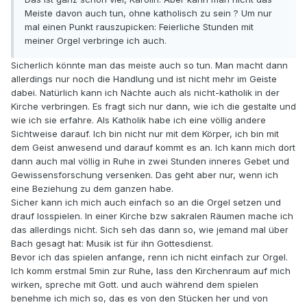
Meiste davon auch tun, ohne katholisch zu sein ? Um nur
mal einen Punkt rauszupicken: Feierliche Stunden mit
meiner Orgel verbringe ich auch.
Sicherlich könnte man das meiste auch so tun. Man macht dann
allerdings nur noch die Handlung und ist nicht mehr im Geiste
dabei. Natürlich kann ich Nächte auch als nicht-katholik in der
Kirche verbringen. Es fragt sich nur dann, wie ich die gestalte und
wie ich sie erfahre. Als Katholik habe ich eine völlig andere
Sichtweise darauf. Ich bin nicht nur mit dem Körper, ich bin mit
dem Geist anwesend und darauf kommt es an. Ich kann mich dort
dann auch mal völlig in Ruhe in zwei Stunden inneres Gebet und
Gewissensforschung versenken. Das geht aber nur, wenn ich
eine Beziehung zu dem ganzen habe.
Sicher kann ich mich auch einfach so an die Orgel setzen und
drauf losspielen. In einer Kirche bzw sakralen Räumen mache ich
das allerdings nicht. Sich seh das dann so, wie jemand mal über
Bach gesagt hat: Musik ist für ihn Gottesdienst.
Bevor ich das spielen anfange, renn ich nicht einfach zur Orgel.
Ich komm erstmal 5min zur Ruhe, lass den Kirchenraum auf mich
wirken, spreche mit Gott. und auch während dem spielen
benehme ich mich so, das es von den Stücken her und von