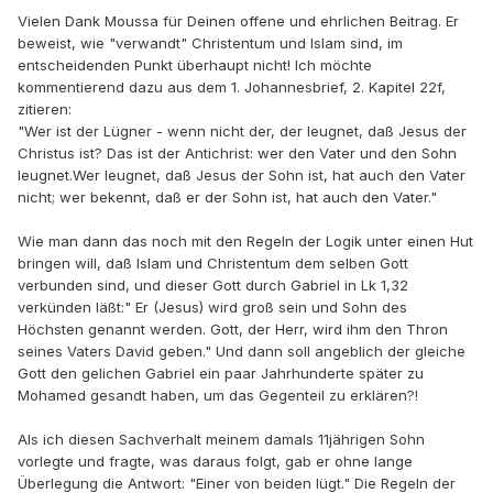
Vielen Dank Moussa für Deinen offene und ehrlichen Beitrag. Er
beweist, wie "verwandt" Christentum und Islam sind, im
entscheidenden Punkt überhaupt nicht! Ich möchte
kommentierend dazu aus dem 1. Johannesbrief, 2. Kapitel 22f,
zitieren:
"Wer ist der Lügner - wenn nicht der, der leugnet, daß Jesus der
Christus ist? Das ist der Antichrist: wer den Vater und den Sohn
leugnet.Wer leugnet, daß Jesus der Sohn ist, hat auch den Vater
nicht; wer bekennt, daß er der Sohn ist, hat auch den Vater."
Wie man dann das noch mit den Regeln der Logik unter einen Hut
bringen will, daß Islam und Christentum dem selben Gott
verbunden sind, und dieser Gott durch Gabriel in Lk 1,32
verkünden läßt:" Er (Jesus) wird groß sein und Sohn des
Höchsten genannt werden. Gott, der Herr, wird ihm den Thron
seines Vaters David geben." Und dann soll angeblich der gleiche
Gott den gelichen Gabriel ein paar Jahrhunderte später zu
Mohamed gesandt haben, um das Gegenteil zu erklären?!
Als ich diesen Sachverhalt meinem damals 11jährigen Sohn
vorlegte und fragte, was daraus folgt, gab er ohne lange
Überlegung die Antwort: "Einer von beiden lügt." Die Regeln der