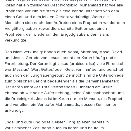
Koran hat ein zyklisches Geschichtsbild: Muhammad hat wie alle
Propheten vor ihm die stets gleichlautende Botschaft von dem
einen Gott und dem letzten Gericht verkündigt. Wenn die
Menschen sich nach dem Auftreten eines Propheten wieder dem
Vielgötterglauben zuwandten, sandte Gott erneut einen
Propheten, der wiederum den Eingottglauben, den Islam,
verkündigte.
Den Islam verkündigt haben auch Adam, Abraham, Mose, David
und Jesus. Gerade von Jesus spricht der Koran häufig und mit
Ehrerbietung. Der Koran legt Jesus (arabisch: Isa) viele Ehrentitel
wie ‚Messias‘, ‚Wort Gottes‘ oder ‚Geist von ihm‘ bei und berichtet
auch von der Jungfrauengeburt. Dennoch sind die Unterschiede
zum biblischen Bericht bedeutender als die Gemeinsamkeiten:
Der Koran lehnt Jesu stellvertretenden Sühnetod am Kreuz
ebenso ab wie seine Auferstehung, seine Gottessohnschaft und
die Dreieinigkeit. Jesus ist im Koran nur ein Mensch, ein Prophet
und vor allem ein Vorläufer Muhammads, dessen Kommen er
ankündigt.
Engel und gute und böse Geister (jinn) spielten bereits in
vorislamischer Zeit, dann auch im Koran und heute im