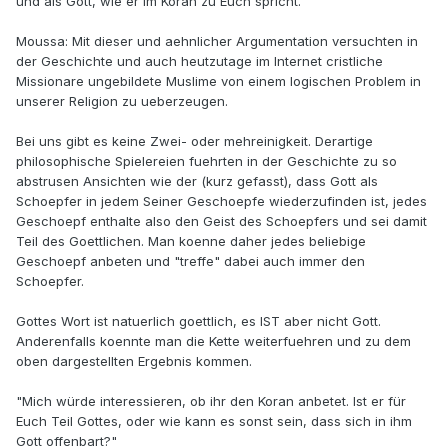
und als Gott, wie er im Koran zu Euch spricht."
Moussa: Mit dieser und aehnlicher Argumentation versuchten in
der Geschichte und auch heutzutage im Internet cristliche
Missionare ungebildete Muslime von einem logischen Problem in
unserer Religion zu ueberzeugen.
Bei uns gibt es keine Zwei- oder mehreinigkeit. Derartige
philosophische Spielereien fuehrten in der Geschichte zu so
abstrusen Ansichten wie der (kurz gefasst), dass Gott als
Schoepfer in jedem Seiner Geschoepfe wiederzufinden ist, jedes
Geschoepf enthalte also den Geist des Schoepfers und sei damit
Teil des Goettlichen. Man koenne daher jedes beliebige
Geschoepf anbeten und "treffe" dabei auch immer den
Schoepfer.
Gottes Wort ist natuerlich goettlich, es IST aber nicht Gott.
Anderenfalls koennte man die Kette weiterfuehren und zu dem
oben dargestellten Ergebnis kommen.
"Mich würde interessieren, ob ihr den Koran anbetet. Ist er für
Euch Teil Gottes, oder wie kann es sonst sein, dass sich in ihm
Gott offenbart?"