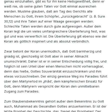
genau einzuhalten, gibt es für ihn keine Heilsgewißheit, denn er
weiß nie, ob seine guten Taten vor Gott einmal ausreichen
werden. Muslime glauben, daß am Tag des Gerichts alle
Menschen zu Gott, ihrem Schöpfer, „zurückgebracht“ (z. B. Sure
30,12) und ihre Taten auf einer Waage gewogen werden.
Schlechte Taten werden durch gute aufgewogen. Außer dem
Koran legt die um vieles umfangreichere Überlieferung fest, was
gut und was verwerflich ist. Die Überlieferung gilt ebenso wie der
Koran als göttlich inspiriert und als absolut verbindlich.
Zwar betont der Koran unermüdlich, daß Gott barmherzig und
gnädig ist, gleichzeitig ist Gott aber in seiner Allmacht
unumschränkt. Daher ist er in seiner Entscheidung völlig frei, und
folglich ist sein Urteil über einen Menschen nicht vorhersagbar,
denn das hieße, Gottes Souveränität einzuschränken und ihm
etwas vorzuschreiben. Der einzig gewisse Weg ins Paradies führt
über den Märtyrertod im ‚jihâd‘, dem kämpferischen Einsatz für
Gott, denn Märtyrern verspricht der Koran den unmittelbaren
Zugang zum Paradies.
Zum Glaubensbekenntnis gehört außer dem Bekenntnis zu Gott
auch, Muhammad als Gesandten Gottes anzuerkennen. Er ist der
letzte Prophet der Geschichte, das ‚Siegel der Propheten‘. Der