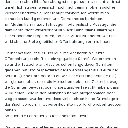
der islamischen Bibelforschung ist mir persoenlich nicht vertraut,
um ehrlich zu sein weiss ich noch nicht einmal ob ein solcher
Wissenschaftszweig ueberhaupt exisitert, ich werde mich
inshaallah kundig machen und Dir naeheres berichten.
Ein Muslim kann natuerlich sagen, jede biblische Aussage, die
dem Koran nicht widerspricht ist wahr. Dann bliebe allerdings
immer noch die Frage offen, ob dies Zufall ist oder ob wir hier
wirklich eine Stelle goettlicher Offenbahrung vor uns haben.
Grundsaetzlich ist fuer uns Muslime der Koran als letzte
Offenbahrungsschrift die einzig gueltige Schrift. Wir erkennen
zwar die Tatsache an, dass es schon lange davor Schriften
gegeben hat und respektieren deren Anhaenger als "Leute der
Schrift" (keinesfalls betrachten wir diese als Unglaeubige o.a.),
wir glauben aber, dass die Menschen ueber die Zeiten hinweg
die Schriften bewusst oder unbewusst verfaelscht haben, dass
willkuerlich Teile in den biblischen Kanon aufgenommen oder
weggelassen wurden und dass viele Lehren keine Grundlage in
der Bibel, sondern in Uebereinkuenften der Kirchenoberhaeupter
haben.
So auch die Lehre der Gottessohnschaft Jesu.
Wir lieben und respektieren Jesus als einen unserer Propheten.