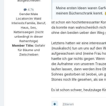
ausgeschieden
Meine ersten Ideen waren Garfi
4.7k
meinem Bücherschrank kennt.
Gender:
Male
Location:
Im Wald
ist schon ein hochinteressanter Ko
Interests:
Familie, Beruf,
da konnte man wahrscheinlich nic
Haus, Sex,
Kettensaegen (nicht
ohne den beiden ueber den Weg g
unbedingt in dieser
Reihenfolge)
Letztens hatten wir eine interess
Member Title:
Gefahr
(musikalisch) tun um uns auf den 
für Bäume und
aufgewachsen sind (meine Frau hoe
Zielscheiben
haette ich gar nichts gegen. Wenn
die Aufnahme von unserem Trauzeug
laufen lassen, dann werden ihre E
Sohnes gestorben ist (wobei, um ga
Stones noch life gesehen, als sie
Es ist schon schwer, heutzutage Ki
Zitieren