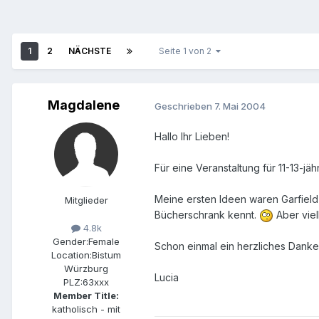
1
2
NÄCHSTE
Seite 1 von 2
Magdalene
Geschrieben
7. Mai 2004
Hallo Ihr Lieben!
Für eine Veranstaltung für 11-13-j
Meine ersten Ideen waren Garfield
Mitglieder
Bücherschrank kennt.
Aber viell
4.8k
Gender:
Female
Schon einmal ein herzliches Danke
Location:
Bistum
Würzburg
Lucia
PLZ:
63xxx
Member Title:
katholisch - mit