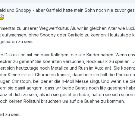
eld und Snoopy - aber Garfield hatte mein Sohn noch nie zuvor ges
mmentar zu unserer Wegwerfkultur. Als wir im gleichen Alter wie Luc
ht aufwachsen, ohne Snoopy oder Garfield zu kennen. Heutzutage k
elaufen zu sein.
ante Diskussion mit ein paar Kollegen, die alle Kinder haben. Wenn
Wecker zu gehen? Sie koennten versuchen, Rockmusik zu spielen. Das
rt sich heutzutage noch Metallica und Rush im Auto an). Sie koen
 der Kleine mir mit Choraelen kommt, dann hole ich halt die Partit
en Christoph, bei der er die h-Moll Messe singt. Und wenn sie die
ltern sie damit aergern, dass wir beide Bands noch life gesehen ha
nz ehrlich zu sein, als ich sie gesehen habe, hatten sie sich schon
 noch keinen Rollstuhl brauchten um auf die Buehne zu kommen.
nd zu sein.