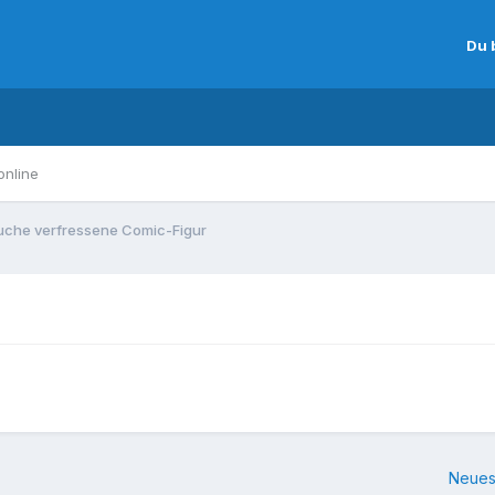
Du 
online
uche verfressene Comic-Figur
Neues