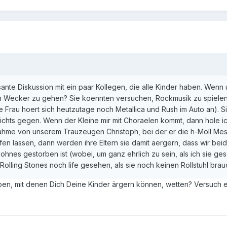
ssante Diskussion mit ein paar Kollegen, die alle Kinder haben. W
en Wecker zu gehen? Sie koennten versuchen, Rockmusik zu spielen. 
Frau hoert sich heutzutage noch Metallica und Rush im Auto an). 
ichts gegen. Wenn der Kleine mir mit Choraelen kommt, dann hole ic
hme von unserem Trauzeugen Christoph, bei der er die h-Moll Mess
ufen lassen, dann werden ihre Eltern sie damit aergern, dass wir b
hnes gestorben ist (wobei, um ganz ehrlich zu sein, als ich sie ge
Rolling Stones noch life gesehen, als sie noch keinen Rollstuhl br
en, mit denen Dich Deine Kinder ärgern können, wetten? Versuch e