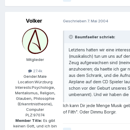
Volker
Geschrieben
7. Mai 2004
Baumfaeller schrieb:
Letztens hatten wir eine intere
(musikalisch) tun um uns auf d
Mitglieder
Zeug aufgewachsen sind (meine 
anzuhoeren; da haette ich gar n
27.4k
aus dem Schrank, und die Aufna
Gender:
Male
Airplane auf dem CD Spieler la
Location:
Würzburg
Interests:
Psychologie,
schon vor der Geburt unseres So
Mentalismus, Religion,
umbenannt). Und wir haben die 
Glauben, Philosophie
(Erkenntnistheorie),
Ich kann Dir jede Menge Musik geb
Computer
of Filth". Oder Dimmu Borgir.
PLZ:
97074
Member Title:
Es gibt
keinen Gott, und ich bin