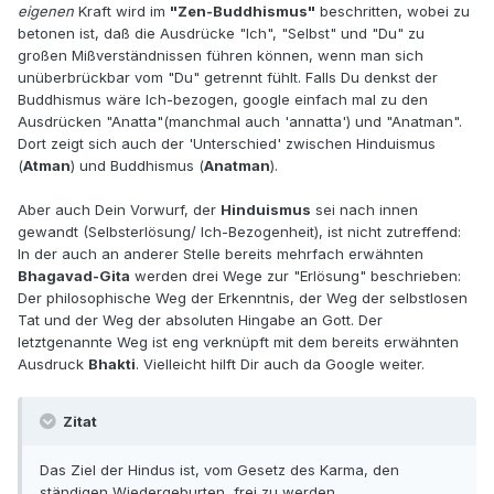
eigenen
Kraft wird im
"Zen-Buddhismus"
beschritten, wobei zu
betonen ist, daß die Ausdrücke "Ich", "Selbst" und "Du" zu
großen Mißverständnissen führen können, wenn man sich
unüberbrückbar vom "Du" getrennt fühlt. Falls Du denkst der
Buddhismus wäre Ich-bezogen, google einfach mal zu den
Ausdrücken "Anatta"(manchmal auch 'annatta') und "Anatman".
Dort zeigt sich auch der 'Unterschied' zwischen Hinduismus
(
Atman
) und Buddhismus (
Anatman
).
Aber auch Dein Vorwurf, der
Hinduismus
sei nach innen
gewandt (Selbsterlösung/ Ich-Bezogenheit), ist nicht zutreffend:
In der auch an anderer Stelle bereits mehrfach erwähnten
Bhagavad-Gita
werden drei Wege zur "Erlösung" beschrieben:
Der philosophische Weg der Erkenntnis, der Weg der selbstlosen
Tat und der Weg der absoluten Hingabe an Gott. Der
letztgenannte Weg ist eng verknüpft mit dem bereits erwähnten
Ausdruck
Bhakti
. Vielleicht hilft Dir auch da Google weiter.
Zitat
Das Ziel der Hindus ist, vom Gesetz des Karma, den
ständigen Wiedergeburten, frei zu werden.