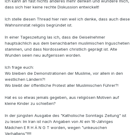
Ich kann an fast nichts anderes mehr denken und wundere mich,
dass sich hier keine rechte Diskussion entwickelt!
Ich stelle diesen Thread hier rein weil ich denke, dass auch diese
Wahnsinnstat religiös begründet ist.
In einer Tageszeitung las ich, dass die Geiselnehmer
hauptsächlich aus dem benachbarten muslimischen Inguschetien
stammen, und dass Nordossetien christlich geprägt ist. Alte
Wunden seien neu aufgerissen worden.
Ich frage euch:
Wo bleiben die Demonstrationen der Muslime, vor allem in den
westlichen Ländern?!
Wo bleibt der öffentliche Protest aller Muslimischen Führer?!
Hat es so etwas jemals gegeben, aus religiösen Motiven auf
kleine Kinder zu schießen?
In der jüngsten Ausgabe des "Katholische Sonntags Zeitung" ist
zu lesen: Im Iran ist nach Angaben von AI ein 16-Jähriges
Mädchen E R H Ä N G T worden, wegen "unkeuschen
Verhaltens"!!!!!