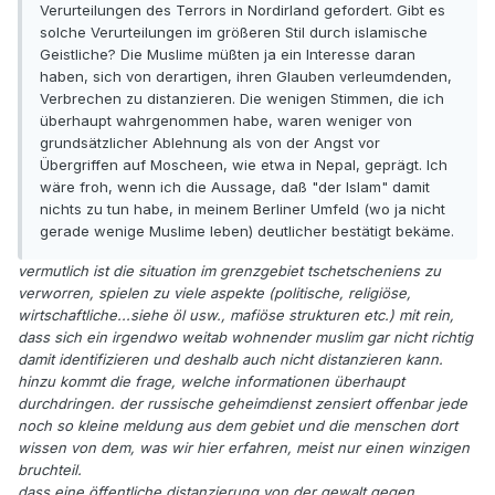
Verurteilungen des Terrors in Nordirland gefordert. Gibt es
solche Verurteilungen im größeren Stil durch islamische
Geistliche? Die Muslime müßten ja ein Interesse daran
haben, sich von derartigen, ihren Glauben verleumdenden,
Verbrechen zu distanzieren. Die wenigen Stimmen, die ich
überhaupt wahrgenommen habe, waren weniger von
grundsätzlicher Ablehnung als von der Angst vor
Übergriffen auf Moscheen, wie etwa in Nepal, geprägt. Ich
wäre froh, wenn ich die Aussage, daß "der Islam" damit
nichts zu tun habe, in meinem Berliner Umfeld (wo ja nicht
gerade wenige Muslime leben) deutlicher bestätigt bekäme.
vermutlich ist die situation im grenzgebiet tschetscheniens zu
verworren, spielen zu viele aspekte (politische, religiöse,
wirtschaftliche...siehe öl usw., mafiöse strukturen etc.) mit rein,
dass sich ein irgendwo weitab wohnender muslim gar nicht richtig
damit identifizieren und deshalb auch nicht distanzieren kann.
hinzu kommt die frage, welche informationen überhaupt
durchdringen. der russische geheimdienst zensiert offenbar jede
noch so kleine meldung aus dem gebiet und die menschen dort
wissen von dem, was wir hier erfahren, meist nur einen winzigen
bruchteil.
dass eine öffentliche distanzierung von der gewalt gegen