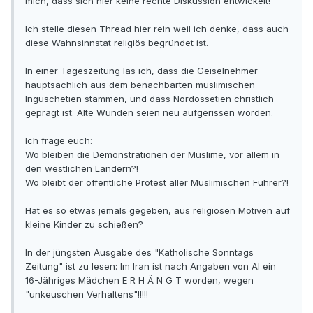
mich, dass sich hier keine rechte Diskussion entwickelt!
Ich stelle diesen Thread hier rein weil ich denke, dass auch
diese Wahnsinnstat religiös begründet ist.
In einer Tageszeitung las ich, dass die Geiselnehmer
hauptsächlich aus dem benachbarten muslimischen
Inguschetien stammen, und dass Nordossetien christlich
geprägt ist. Alte Wunden seien neu aufgerissen worden.
Ich frage euch:
Wo bleiben die Demonstrationen der Muslime, vor allem in
den westlichen Ländern?!
Wo bleibt der öffentliche Protest aller Muslimischen Führer?!
Hat es so etwas jemals gegeben, aus religiösen Motiven auf
kleine Kinder zu schießen?
In der jüngsten Ausgabe des "Katholische Sonntags
Zeitung" ist zu lesen: Im Iran ist nach Angaben von AI ein
16-Jähriges Mädchen E R H Ä N G T worden, wegen
"unkeuschen Verhaltens"!!!!!