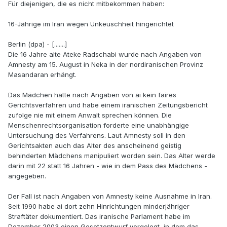
Für diejenigen, die es nicht mitbekommen haben:
16-Jährige im Iran wegen Unkeuschheit hingerichtet
Berlin (dpa) - [.......]
Die 16 Jahre alte Ateke Radschabi wurde nach Angaben von
Amnesty am 15. August in Neka in der nordiranischen Provinz
Masandaran erhängt.
Das Mädchen hatte nach Angaben von ai kein faires
Gerichtsverfahren und habe einem iranischen Zeitungsbericht
zufolge nie mit einem Anwalt sprechen können. Die
Menschenrechtsorganisation forderte eine unabhängige
Untersuchung des Verfahrens. Laut Amnesty soll in den
Gerichtsakten auch das Alter des anscheinend geistig
behinderten Mädchens manipuliert worden sein. Das Alter werde
darin mit 22 statt 16 Jahren - wie in dem Pass des Mädchens -
angegeben.
Der Fall ist nach Angaben von Amnesty keine Ausnahme in Iran.
Seit 1990 habe ai dort zehn Hinrichtungen minderjähriger
Straftäter dokumentiert. Das iranische Parlament habe im
Dezember 2003 einen Gesetzentwurf vorgelegt, in dem das