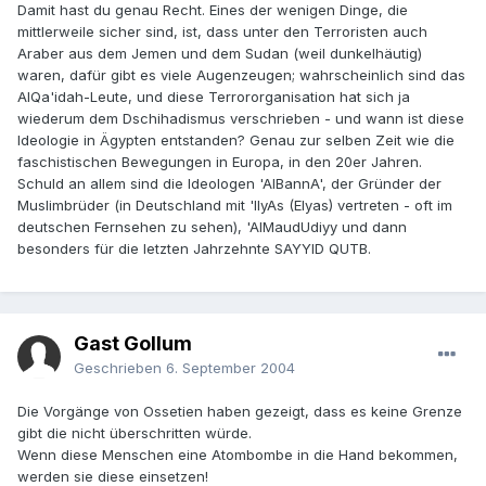
Damit hast du genau Recht. Eines der wenigen Dinge, die
mittlerweile sicher sind, ist, dass unter den Terroristen auch
Araber aus dem Jemen und dem Sudan (weil dunkelhäutig)
waren, dafür gibt es viele Augenzeugen; wahrscheinlich sind das
AlQa'idah-Leute, und diese Terrororganisation hat sich ja
wiederum dem Dschihadismus verschrieben - und wann ist diese
Ideologie in Ägypten entstanden? Genau zur selben Zeit wie die
faschistischen Bewegungen in Europa, in den 20er Jahren.
Schuld an allem sind die Ideologen 'AlBannA', der Gründer der
Muslimbrüder (in Deutschland mit 'IlyAs (Elyas) vertreten - oft im
deutschen Fernsehen zu sehen), 'AlMaudUdiyy und dann
besonders für die letzten Jahrzehnte SAYYID QUTB.
Gast Gollum
Geschrieben
6. September 2004
Die Vorgänge von Ossetien haben gezeigt, dass es keine Grenze
gibt die nicht überschritten würde.
Wenn diese Menschen eine Atombombe in die Hand bekommen,
werden sie diese einsetzen!